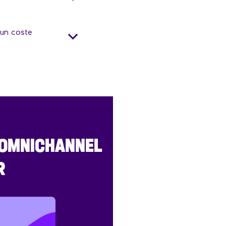
 un coste
 OMNICHANNEL
R