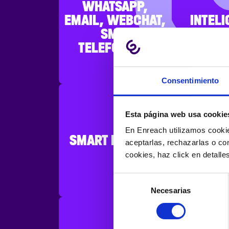
WHATSAPP,
EMAIL, WEBCHAT,
INTELI
SMS,
ARTIF
TELEFONÍA...
Consentimiento
Esta página web usa cookie
ESTADÍ
En Enreach utilizamos cookie
SMART ROUTING
MÉTRI
aceptarlas, rechazarlas o co
INFO
cookies, haz click en detall
Selección
Necesarias
de
consentimiento