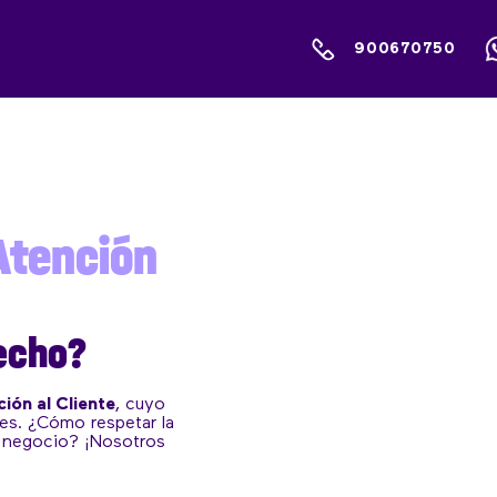
900670750
Atención
echo?
ión al Cliente
, cuyo
es. ¿Cómo respetar la
u negocio? ¡Nosotros