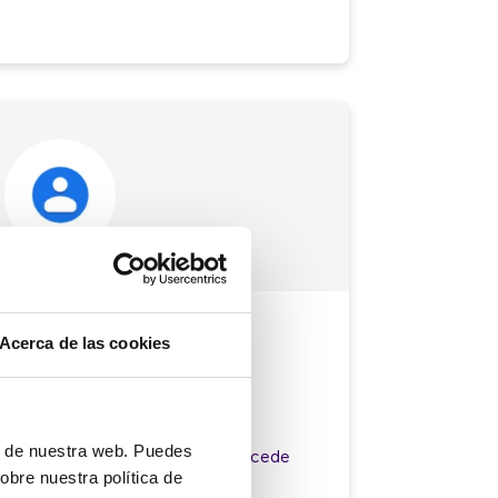
Acerca de las cookies
tos
ón de nuestra web. Puedes
 la propia ficha del cliente y accede
suario que está llamando.
obre nuestra política de