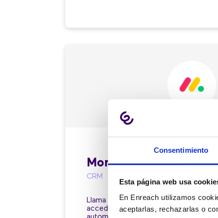
Consentimiento
Monday
CRM
Esta página web usa cookie
En Enreach utilizamos cookie
Llama haciendo click en el propio nú
accede a la ficha del cliente que te 
aceptarlas, rechazarlas o co
automatiza la apertura de pestañas d