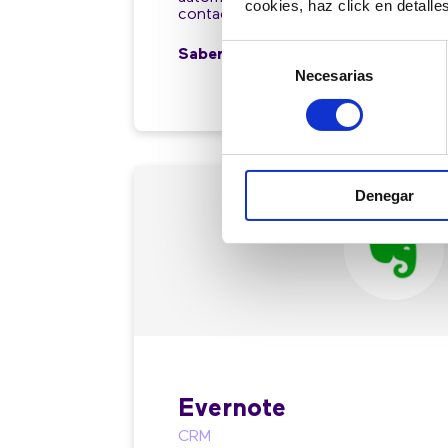
cookies, haz click en detall
contact center.
Selección
Saber más
Necesarias
de
consentimiento
Denegar
Evernote
CRM