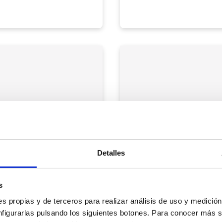
Detalles
Gmail contac
CRM
s
s propias y de terceros para realizar análisis de uso y medici
mero de teléfono,
Realiza llamadas desde
está llamando y
a la información del u
nfigurarlas pulsando los siguientes botones. Para conocer más s
e tu CRM en tu