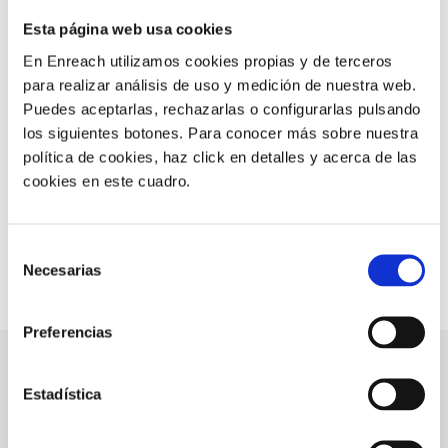
Optimiza tus comunicaciones
Esta página web usa cookies
LLAMADA MÚLTIPLE EN
En Enreach utilizamos cookies propias y de terceros
para realizar análisis de uso y medición de nuestra web.
SEGUNDOS
Puedes aceptarlas, rechazarlas o configurarlas pulsando
los siguientes botones. Para conocer más sobre nuestra
Escoge el número multiconferencia de tu empresa y
política de cookies, haz click en detalles y acerca de las
personaliza las locuciones de bienvenida. Compártelo
cookies en este cuadro.
con tu organización y enlázalo a tu intranet.
Selección
SOLICITA PRESUPUESTO
Necesarias
de
consentimiento
Preferencias
Estadística
El mundo en tu sala de reuniones