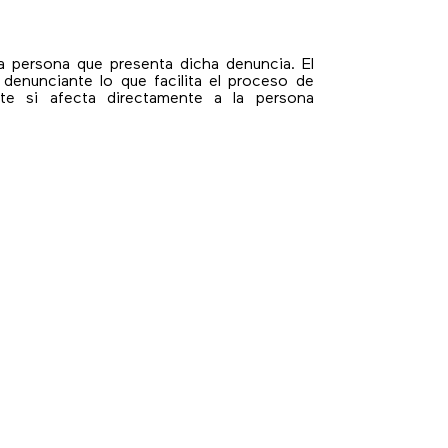
a persona que presenta dicha denuncia. El
denunciante lo que facilita el proceso de
nte si afecta directamente a la persona
 La denuncia se traslada al responsable de
cialmente compleja) la empresa comunicará
nal.
utoridad judicial.