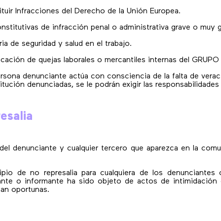
uir Infracciones del Derecho de la Unión Europea.
stitutivas de infracción penal o administrativa grave o muy 
ia de seguridad y salud en el trabajo.
icación de quejas laborales o mercantiles internas del GRUP
 persona denunciante actúa con consciencia de la falta de vera
stitución denunciadas, se le podrán exigir las responsabilidad
esalia
d del denunciante y cualquier tercero que aparezca en la co
ipio de no represalia para cualquiera de los denunciantes 
te o informante ha sido objeto de actos de intimidación o
ean oportunas.