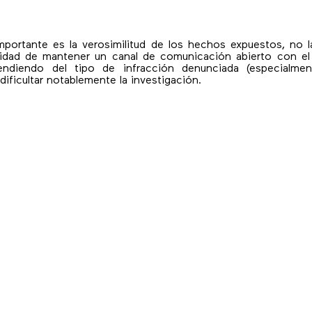
portante es la verosimilitud de los hechos expuestos, no l
ilidad de mantener un canal de comunicación abierto con el 
pendiendo del tipo de infracción denunciada (especialme
ificultar notablemente la investigación.
a
mente un número de recepción a disposición del denunciante.
la fase de análisis e investigación.
 máxima reserva y confidencialidad, de acuerdo con la ley.
gable 3 meses más en caso de que la investigación sea espe
ón que se deriva de su denuncia.
ación con el denunciante o que se solicite información adicio
cios de delito, se trasladarán los hechos a la Fiscalía o a la a