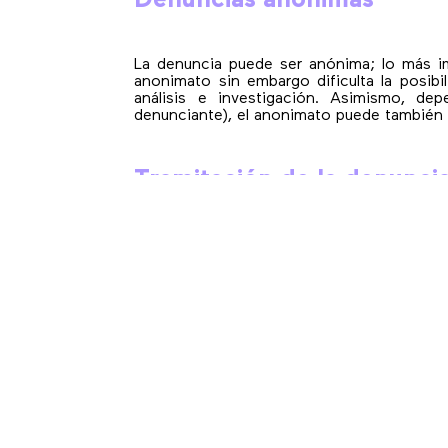
Denuncias anónimas
La denuncia puede ser anónima; lo más im
anonimato sin embargo dificulta la posib
análisis e investigación. Asimismo, de
denunciante), el anonimato puede también d
Tramitación de la denunci
El envío de la denuncia genera automática
compliance del GRUPO ENREACH iniciándose 
Las tramitaciones se llevarán a cabo con la
En un plazo máximo de tres meses (prorro
al denunciante el contenido de la resoluci
Cabe la posibilidad de mantener la comunic
Si de sus investigaciones se desprenden indi