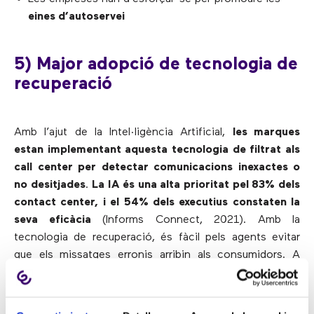
eines d’autoservei
5) Major adopció de tecnologia de
recuperació
Amb l’ajut de la Intel·ligència Artificial,
les marques
estan implementant aquesta tecnologia de filtrat als
call center per detectar comunicacions inexactes o
no desitjades
.
La IA és una alta prioritat pel 83% dels
contact center, i el 54% dels executius constaten la
seva eficàcia
(Informs Connect, 2021). Amb la
tecnologia de recuperació, és fàcil pels agents evitar
que els missatges erronis arribin als consumidors. A
més, quan un error té lloc al llarg de la conversa, es nota
i es resol ràpidament.