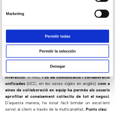
Per oferir una experiència coherent i completa, el call
center necessita els esforços combinats d’altres
Marketing
departaments. Per això,
es requereix una estratègia de
transformació digital amb visió de futur
.
Afortunadament,
les innovacions tecnològiques com
l’omnicanalitat unificada i la Internet de les Coses
Permitir todas
(IoT, en les seves sigles en anglès)
estan marcant la
pauta al sector
.
Permitir la selección
Els pioners d’aquesta tendència han integrat
aquestes innovacions en tots els àmbits per obtenir
Denegar
millors connexions amb els clients amb cada
interacció
. A més,
l’ús de comunicació i col·laboració
unificades
(UCC, en les seves sigles en anglès)
com a
eines de col·laboració en equip ha permès als usuaris
aprofitar el coneixement col·lectiu de tot el negoci
.
D’aquesta manera, ha estat fàcil brindar un excel·lent
servei al client a través de la multicanalitat.
Punts clau: