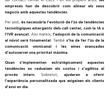
del contact center el 2021 i en els propers anys,
les
empreses han de descobrir com alinear els seus
negocis amb aquestes tendències
.
Per això,
és necessària l’evolució de l’ús de tendències
tecnològiques emergents dels call center, com la IA o
l’IVR avançat
. Així mateix,
l’adopció de la comunicació
al núvol serà fonamental
. També
s’ha de fer l’ús de la
comunicació omnicanal i les eines avançades
d’autoservei una prioritat màxima
.
Quan s’implementen estratègicament aquestes
tendències es redueixen els costos i s’agilitza el
procés intern
. Sobretot,
ajudaran a oferir
l’experiència personalitzada que exigeixen els clients
d’avui en dia
.