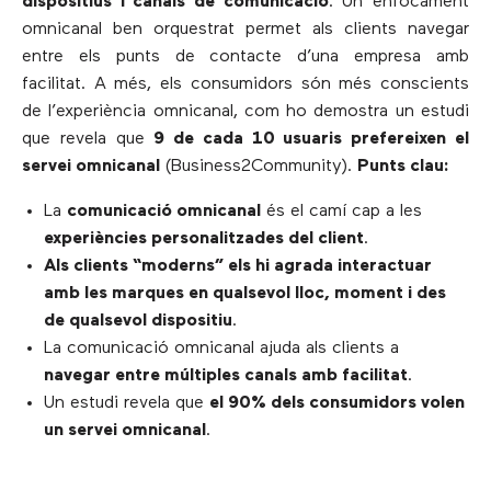
dispositius i canals de comunicació
. Un enfocament
omnicanal ben orquestrat permet als clients navegar
entre els punts de contacte d’una empresa amb
facilitat. A més, els consumidors són més conscients
de l’experiència omnicanal, com ho demostra un estudi
que revela que
9 de cada 10 usuaris prefereixen el
servei omnicanal
(Business2Community).
Punts clau:
La
comunicació omnicanal
és el camí cap a les
experiències personalitzades del client
.
Als clients “moderns” els hi agrada interactuar
amb les marques en qualsevol lloc, moment i des
de qualsevol dispositiu
.
La comunicació omnicanal ajuda als clients a
navegar entre múltiples canals amb facilitat
.
Un estudi revela que
el 90% dels consumidors volen
un servei omnicanal
.