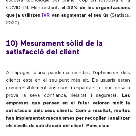
aquesta tecnologia per primer cop en resposta a la
COVID-19. Mentrestant,
el 42% de les organitzacions
que ja utilitzen
IVR
van augmentar el seu ús
(Statista,
2020).
10) Mesurament sòlid de la
satisfacció del client
A l’apogeu d’una pandèmia mundial, l’optimisme dels
clients està en el seu punt més alt. Els usuaris estan
comprensiblement ansiosos i espantats, el que posa a
prova la seva confiança, lleialtat i seguretat.
Les
empreses que pensen en el futur valoren molt la
satisfacció dels seus clients
.
Com a resultat, moltes
han implementat mecanismes per recopilar i analitzar
els nivells de satisfacció del client
.
Puns clau: