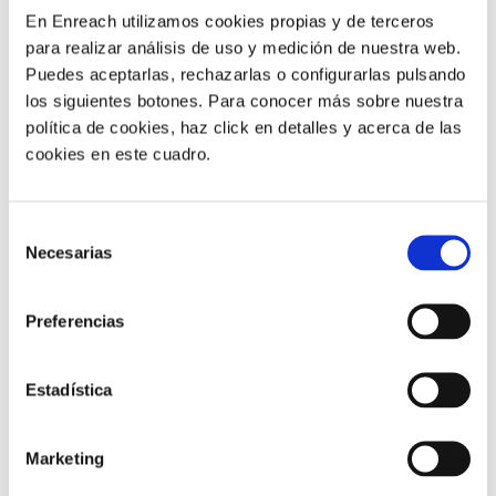
En Enreach utilizamos cookies propias y de terceros
Realiza llamadas telefónicas con tantas personas como
quieras, en un click, sin necesidad de instalaciones.
para realizar análisis de uso y medición de nuestra web.
Puedes aceptarlas, rechazarlas o configurarlas pulsando
los siguientes botones. Para conocer más sobre nuestra
política de cookies, haz click en detalles y acerca de las
SABER MÁS
cookies en este cuadro.
Selección
Necesarias
de
Potencia tu Teams
consentimiento
MYTEAMSCONNECT
Preferencias
Con nuestra solución podrás integrar tus usuarios de
Teams en tu telefonía empresarial de Enreach.
Estadística
¡Olvídate de tener varios sistemas para comunicarte!
Con nuestro servicio podrás llamar desde tu usuario
de Microsoft Teams tanto a usuarios internos (tengan
o no Teams) como a cualquier teléfono tradicional.
Marketing