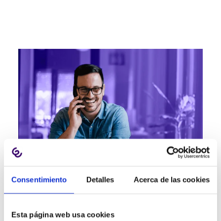
Llamadas telefónicas sin límite de
Consentimiento
Detalles
Acerca de las cookies
personas
MULTICONFERENCIAS
Esta página web usa cookies