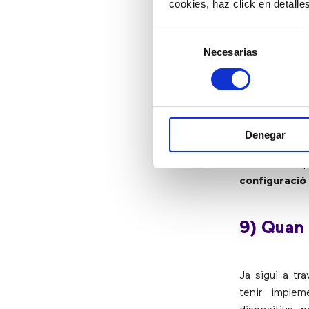
El xifratge é
cookies, haz click en detall
a dades conf
Selección
element bàsic
Necesarias
de
consentimiento
8) Apro
Abans que un 
Denegar
personal, alg
subministrar 
configuració 
9) Quan
Ja sigui a tr
tenir imple