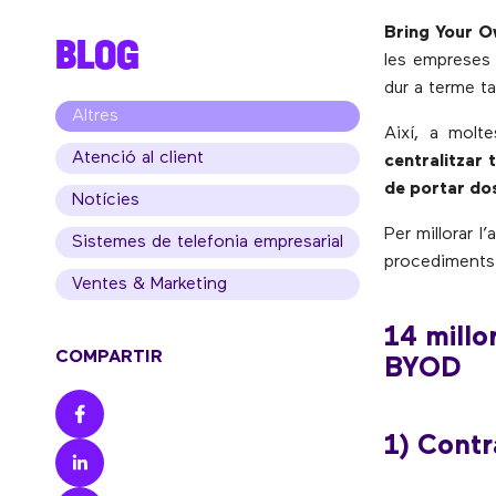
Bring Your O
BLOG
les empreses 
dur a terme ta
Altres
Així, a molt
Atenció al client
centralitzar
de portar dos
Notícies
Per millorar 
Sistemes de telefonia empresarial
procediments 
Ventes & Marketing
14 millo
COMPARTIR
BYOD
1) Contr