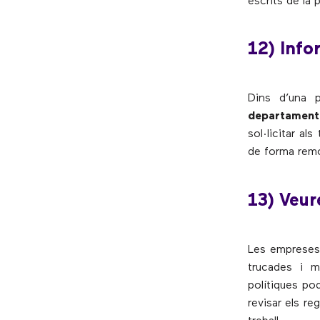
escrits de la 
12) Info
Dins d’una 
departament 
sol·licitar al
de forma remo
13) Veur
Les empreses 
trucades i m
polítiques po
revisar els re