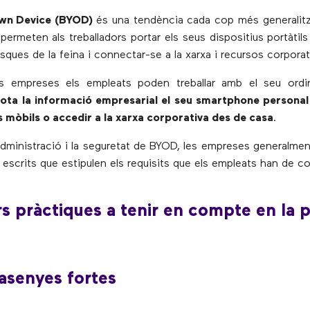
wn Device (BYOD)
és una tendència cada cop més generalitz
permeten als treballadors portar els seus dispositius portàtils
sques de la feina i connectar-se a la xarxa i recursos corporat
es empreses els empleats poden treballar amb el seu ordina
 tota la informació empresarial el seu smartphone personal
 mòbils o accedir a la xarxa corporativa des de casa
.
l’administració i la seguretat de BYOD, les empreses generalme
escrits que estipulen els requisits que els empleats han de co
rs pràctiques a tenir en compte en la p
asenyes fortes