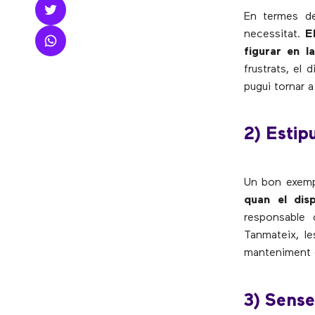
En termes de
necessitat.
E
figurar en l
frustrats, el
pugui tornar a 
2) Estip
Un bon exemp
quan el dis
responsable 
Tanmateix, le
manteniment d
3) Sense