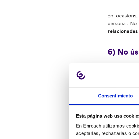
En ocasions,
personal. No
relacionades
6) No ús
Una empresa p
tasques relac
se contra ai
Consentimiento
d’usar-se per
Esta página web usa cookie
7) Manda
En Enreach utilizamos cookie
aceptarlas, rechazarlas o co