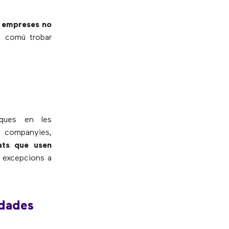
s empreses no
s comú trobar
iques en les
es companyies,
ats que usen
s excepcions a
 dades