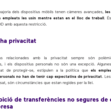
majoria dels dispositius mòbils tenen càmeres avançades,
le
s empleats les usin mentre estan en el lloc de treball
. É
OD amb aquesta restricció.
 ha privacitat
ns relacionades amb la privacitat sempre són polèm
s, i els dispositius personals no són una excepció. Algun
itat de protegir-se, estipulen a la política que
els emple
ersonals no han de tenir cap expectativa de privacitat
. Le
sat, són circumstàncies que estan regides per la llei.
bició de transferències no segures de
presa