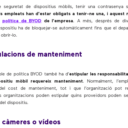
 seguretat de dispositius mòbils, tenir una contrasenya 
ls empleats han d’estar obligats a tenir-ne una, i aquest 
a
política de BYOD
de l’empresa
. A més, després de div
 dispositiu ha de bloquejar-se automàticament fins que el dep
obrir-lo.
ulacions de manteniment
le de política BYOD també ha d’
estipular les responsabilita
positiu mòbil requereix manteniment
. Normalment, l’empl
del cost de manteniment, tot i que l’organització pot r
s organitzacions poden estipular quins proveïdors poden s
el dispositiu.
 càmeres o vídeos