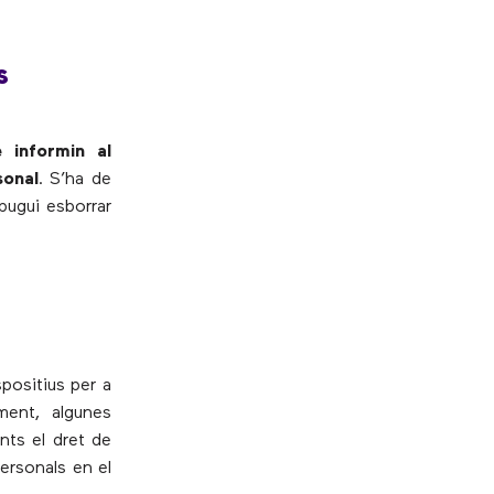
s
e informin al
sonal
. S’ha de
 pugui esborrar
positius per a
ment, algunes
nts el dret de
personals en el