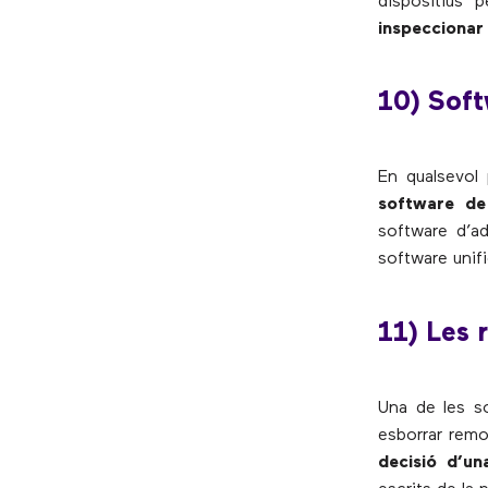
dispositius 
inspeccionar 
10) Soft
En qualsevol 
software de
software d’ad
software unifi
11) Les 
Una de les so
esborrar remo
decisió d’u