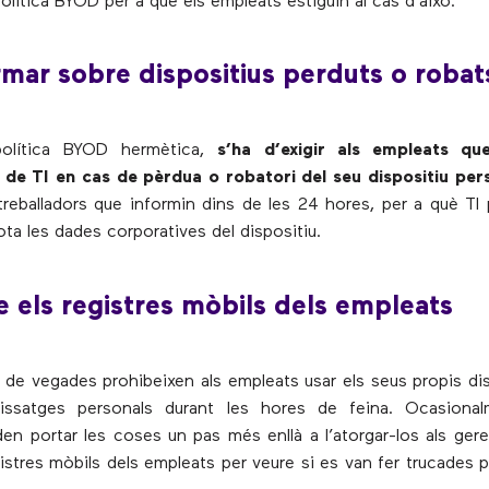
política BYOD per a què els empleats estiguin al cas d’això.
rmar sobre dispositius perduts o robat
política BYOD hermètica,
s’ha d’exigir als empleats qu
de TI en cas de pèrdua o robatori del seu dispositiu per
s treballadors que informin dins de les 24 hores, per a què TI
ta les dades corporatives del dispositiu.
e els registres mòbils dels empleats
de vegades prohibeixen als empleats usar els seus propis dis
issatges personals durant les hores de feina. Ocasional
den portar les coses un pas més enllà a l’atorgar-los als gere
gistres mòbils dels empleats per veure si es van fer trucades 