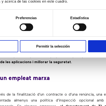
s una de les millors formes d’evitar que els pirates informàt
es y acerca de las cookies en este cuadro.
idencials en un dispositiu mòbil
. Aquesta solució s’ha co
 per protegir dispositius personals, i és comuna en qualsevol 
Preferencias
Estadística
visionament
empleat pugui accedir a les dades de l’empresa i a la xarxa en
Permitir la selección
unes organitzacions apliquen una regla en la qual el departame
primer aquests dispositius. El propòsit d’aquest procediment
de les aplicacions i millorar la seguretat
.
 un empleat marxa
avés de la finalització d’un contracte o d’una renúncia, una
mentada almenys una política d’inspecció opcional amb 