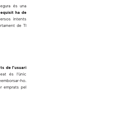
segura és una
requisit ha de
ersos intents
artament de TI
ts de l’usuari
eat és l’únic
eemborsar-ho.
er emprats pel