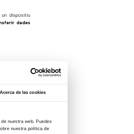
un dispositiu
nsferir dades
stà realitzant
 Per protegir-
sonals no han
Acerca de las cookies
ón de nuestra web. Puedes
obre nuestra política de