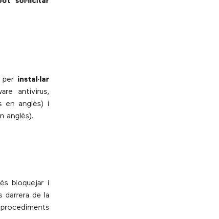
t sol·licitar
i per
instal·lar
are antivirus,
s en anglès) i
n anglès).
és bloquejar i
 darrera de la
 procediments