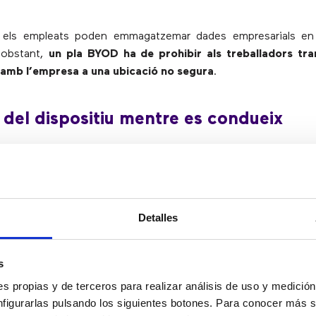
 els empleats poden emmagatzemar dades empresarials en 
 obstant,
un pla BYOD ha de prohibir als treballadors tra
 amb l’empresa a una ubicació no segura
.
 del dispositiu mentre es condueix
odria enfrontar greus conseqüències legals si un empleat e
ionades amb la feina en un dispositiu mòbil mentre condueix.
xò, les companyies estan estipulant que
els dispositius per
Detalles
 activitats laborals mentre es condueix
.
s
t de xifratge de dades
s propias y de terceros para realizar análisis de uso y medici
nfigurarlas pulsando los siguientes botones. Para conocer más s