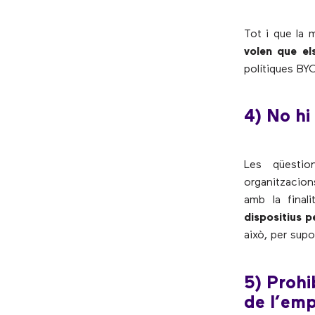
Tot i que la 
volen que el
polítiques BY
4) No hi
Les qüestio
organitzacion
amb la final
dispositius p
això, per supo
5) Prohi
de l’em