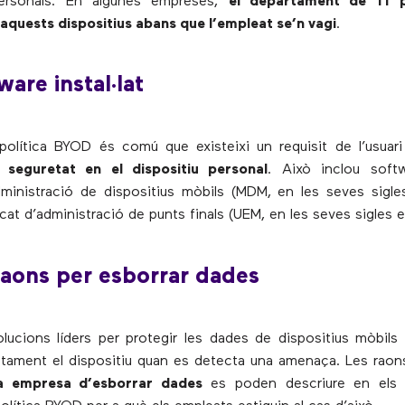
personals. En algunes empreses,
el departament de TI po
aquests dispositius abans que l’empleat se’n vagi
.
ware instal·lat
política BYOD és comú que existeixi un requisit de l’usuar
 seguretat en el dispositiu personal
. Això inclou softw
ministració de dispositius mòbils (MDM, en les seves sigle
cat d’administració de punts finals (UEM, en les seves sigles e
raons per esborrar dades
lucions líders per protegir les dades de dispositius mòbils 
tament el dispositiu quan es detecta una amenaça. Les raons
na empresa d’esborrar dades
es poden descriure en els