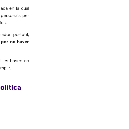
ada en la qual
 personals per
ius.
dor portàtil,
 per no haver
nt es basen en
mplir.
olítica