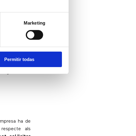
ics accedeixin
nvertit en un
política BYOD.
Marketing
 un dispositiu
Permitir todas
nt de TI ha de
 és
garantir la
 empresa ha de
respecte als