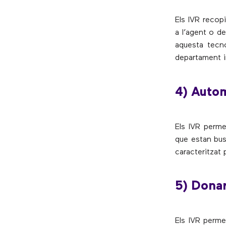
Els IVR recopi
a l’agent o d
aquesta tecno
departament i
4) Autom
Els IVR perme
que estan bus
caracteritzat p
5) Donar
Els IVR permet