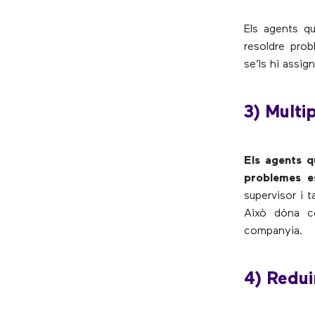
Els agents q
resoldre prob
se’ls hi assig
3) Multip
Els agents 
problemes es
supervisor i 
Això dóna co
companyia.
4) Redui