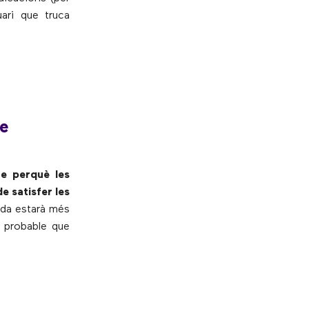
ari que truca
te
te perquè les
e satisfer les
cada estarà més
s probable que