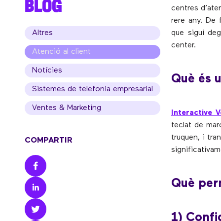
BLOG
centres d’ate
rere any. De 
Altres
que sigui deg
center.
Atenció al client
Notícies
Què és 
Sistemes de telefonia empresarial
Ventes & Marketing
Interactive 
teclat de mar
truquen, i tra
COMPARTIR
significativa
Què per
1) Confi