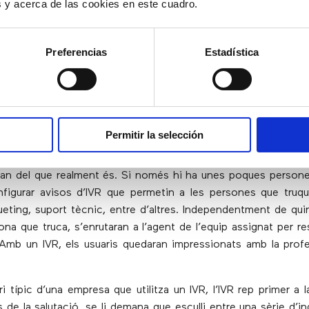
es y acerca de las cookies en este cuadro.
ue sigui més capaç de satisfer les seves necessitats o es
 els agents estiguin ocupats.
Alguns sistemes IVR permeten a
 que un agent torni la seva trucada en lloc d’esperar a q
Preferencias
Estadística
.
rar la imatge d’una empresa
Permitir la selección
i les empreses més petites poden usar un IVR per fer que un
an del que realment és. Si només hi ha unes poques persone
figurar avisos d’IVR que permetin a les persones que truqu
eting, suport tècnic, entre d’altres. Independentment de qu
sona que truca, s’enrutaran a l’agent de l’equip assignat per 
 Amb un IVR, els usuaris quedaran impressionats amb la profe
i típic d’una empresa que utilitza un IVR, l’IVR rep primer a 
 de la salutació, se li demana que esculli entre una sèrie d’i