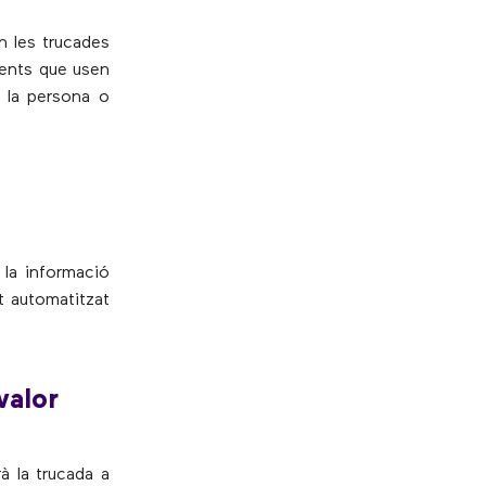
en les trucades
gents que usen
a la persona o
 la informació
t automatitzat
valor
rà la trucada a