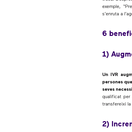
exemple, “Pr
s’enruta a l’
6 benefi
1) Augme
Un IVR augme
persones que 
seves necess
qualificat pe
transfereixi l
2) Increm