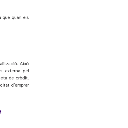
a què quan els
alització. Això
s externa pel
eta de crèdit,
acitat d’emprar
e