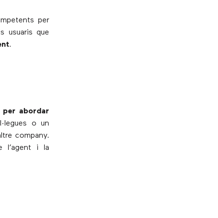
ompetents per
ls usuaris que
ent
.
a
 per abordar
l·legues o un
altre company.
 l’agent i la