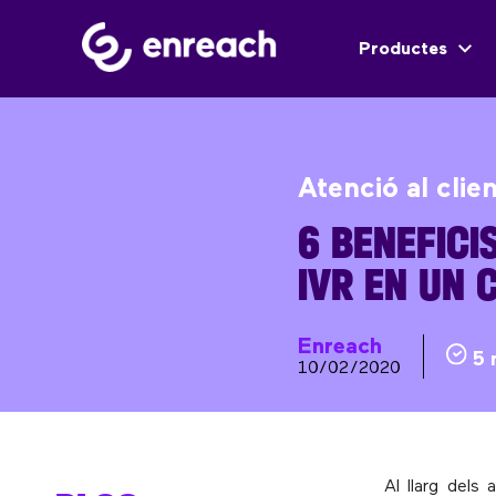
Productes
Atenció al clie
6 BENEFICI
IVR EN UN 
Enreach
5 
10/02/2020
Al llarg dels