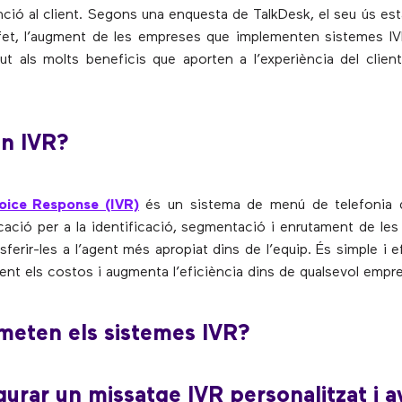
nció al client. Segons una enquesta de TalkDesk, el seu ús est
fet, l’augment de les empreses que implementen sistemes I
ut als molts beneficis que aporten a l’experiència del clien
un IVR?
Voice Response (IVR)
és un sistema de menú de telefonia qu
cació per a la identificació, segmentació i enrutament de le
nsferir-les a l’agent més apropiat dins de l’equip. És simple i e
ment els costos i augmenta l’eficiència dins de qualsevol empr
meten els sistemes IVR?
gurar un missatge IVR personalitzat i a