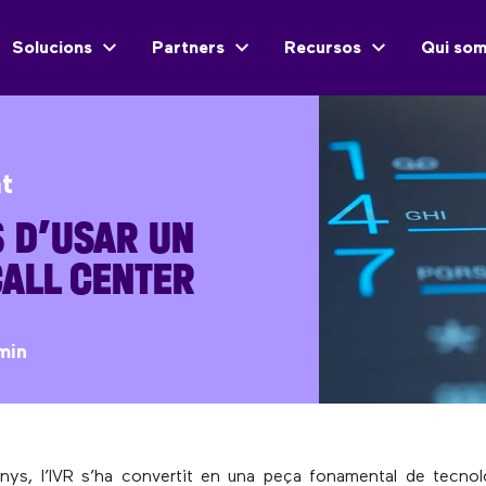
Solucions
Partners
Recursos
Qui so
nt
S D’USAR UN
CALL CENTER
min
 anys, l’IVR s’ha convertit en una peça fonamental de tecno