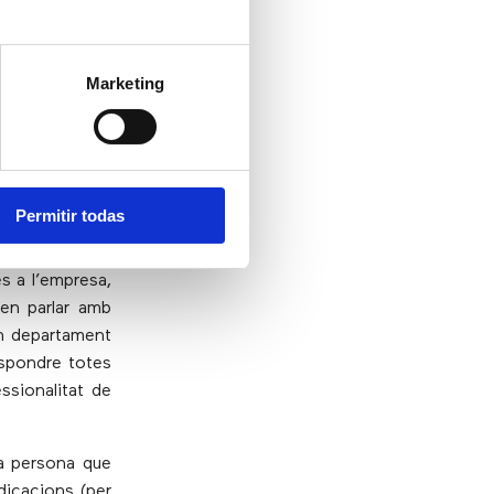
peraran en una
 l’usuari que
ue atenguin la
Marketing
Permitir todas
a organització
s a l’empresa,
en parlar amb
in departament
respondre totes
ssionalitat de
la persona que
ndicacions (per