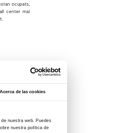
 estan ocupats,
all center mai
t.
 a l’agent més
 la manera més
Acerca de las cookies
ón de nuestra web. Puedes
ans volums de
obre nuestra política de
nt a l’agent o