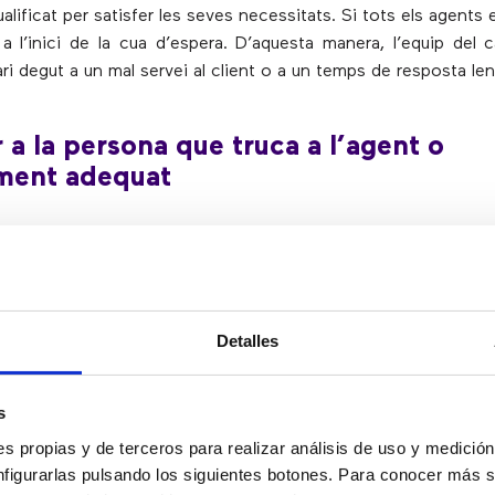
alificat per satisfer les seves necessitats. Si tots els agents
s a l’inici de la cua d’espera. D’aquesta manera, l’equip del c
ri degut a un mal servei al client o a un temps de resposta len
r a la persona que truca a l’agent o
ment adequat
aran a les persones que truquin al departament més apropiat o
r satisfer les seves necessitats i resoldre la seva consulta de
Detalles
erar amb grans volums de trucades
s
s propias y de terceros para realizar análisis de uso y medici
 IVR permeten als contact center gestionar fàcilment gr
nfigurarlas pulsando los siguientes botones. Para conocer más s
at que les persones que truquen són dirigides automàticame