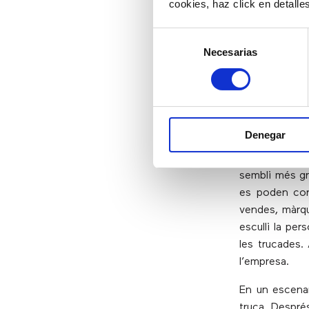
cookies, haz click en detall
departament q
cua quan tots
Selección
truca l’opció
Necesarias
de
seva trucada
consentimiento
8) Millo
Denegar
Les startups 
sembli més gr
es poden con
vendes, màrqu
esculli la per
les trucades.
l’empresa.
En un escenar
truca. Després