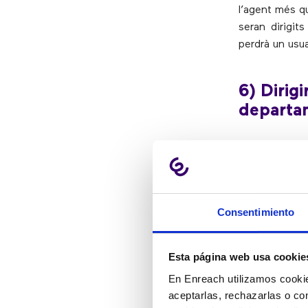
l’agent més qu
seran dirigit
perdrà un usua
6) Dirigi
departa
Els IVR enrut
qualificat pe
efectiva.
Consentimiento
7) Prosp
Esta página web usa cookie
En Enreach utilizamos cookie
Els sistemes
aceptarlas, rechazarlas o co
trucades, don