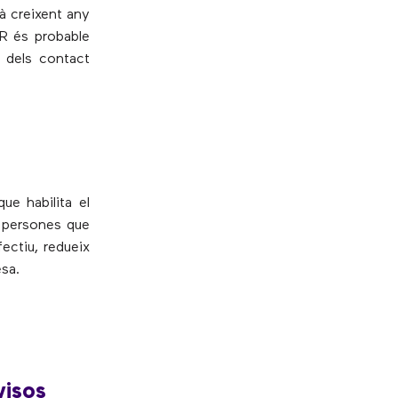
à creixent any
VR és probable
t dels contact
e habilita el
s persones que
fectiu, redueix
esa.
visos