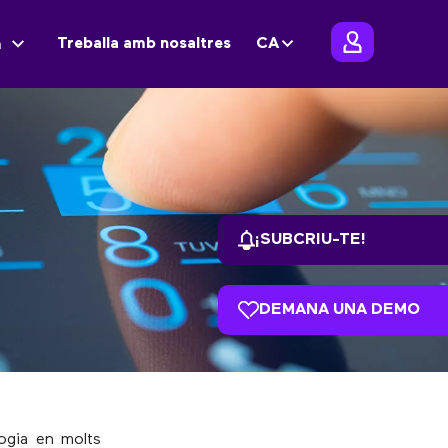
Treballa amb nosaltres
CA
m
¡SUBCRIU-TE!
DEMANA UNA DEMO
logia en molts