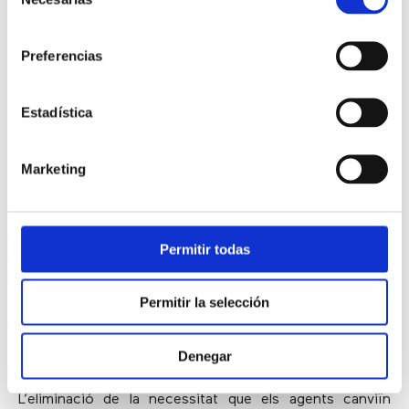
de
quan s’utilitzen per crear una competència amistosa
consentimiento
entre els companys d’equip
.
Preferencias
4) Interfície d’agent unificada
Estadística
Les millors interfícies d’agents consoliden les
Marketing
aplicacions per a què tot el que necessiten estigui en
un sol lloc.
Això requereix una plataforma de call
center que s’integri fàcilment amb altres sistemes,
Permitir todas
com CRM, ticketing i aplicacions de bases de dades
.
Això posarà l’historial del client a l’abast dels agents,
permetent-los personalitzar les interaccions. A més,
la
Permitir la selección
interfície de l’agent ha d’admetre tots els canals i
incloure una safata d’entrada universal per a una
Denegar
gestió de contactes optimitzada
.
L’eliminació de la necessitat que els agents canviïn