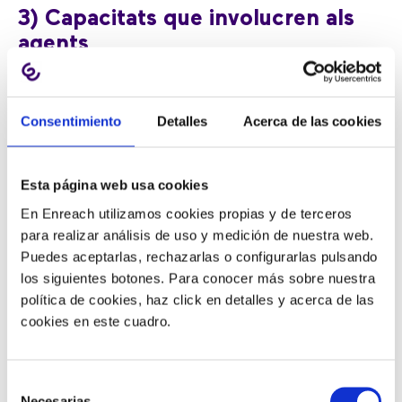
3) Capacitats que involucren als
agents
Les eines que augmenten el compromís fan que els
Consentimiento
Detalles
Acerca de las cookies
agents es comprometin més a ajudar a la seva
empresa a complir els seus objectius de CX i CLV
. Un
excel·lent exemple d’un factor que augmenta el
Esta página web usa cookies
compromís és la capacitat de treballar des de casa.
En Enreach utilizamos cookies propias y de terceros
Amb el software basat en la núvol, els agents només
para realizar análisis de uso y medición de nuestra web.
necessiten un ordinador i una bona connexió a
Puedes aceptarlas, rechazarlas o configurarlas pulsando
Internet per poder
treballar de forma remota
.
los siguientes botones. Para conocer más sobre nuestra
política de cookies, haz click en detalles y acerca de las
Els teletreballadors apreciaran l’augment de l’equilibri
cookies en este cuadro.
entre la feina i la seva vida personal, millorant així les
interaccions amb els clients. A més,
funcions com la
gamificació (descrites anteriorment) poden
Selección
augmentar la participació dels agents, especialment
Necesarias