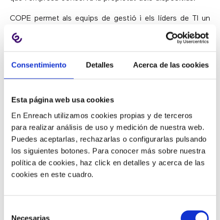
COPE permet als equips de gestió i els líders de TI un
major control sobre quins dispositius són compatibles i
quins controls estan en el seu lloc al dispositiu, al
mateix temps que permet als empleats la possibilitat de
Consentimiento
Detalles
Acerca de las cookies
personalitzar el seu telèfon o tauleta.
Entre els avantatges de COPE
Esta página web usa cookies
destaquen:
En Enreach utilizamos cookies propias y de terceros
para realizar análisis de uso y medición de nuestra web.
Puedes aceptarlas, rechazarlas o configurarlas pulsando
Equilibri treball/vida personal en un sol dispositiu.
los siguientes botones. Para conocer más sobre nuestra
Aplicacions personals.
política de cookies, haz click en detalles y acerca de las
Tots els avantatges de CYOD.
cookies en este cuadro.
Major control i autoritat sobre els dispositius.
Menys preocupacions de seguretat que BYOD i
Selección
CYOD.
Necesarias
de