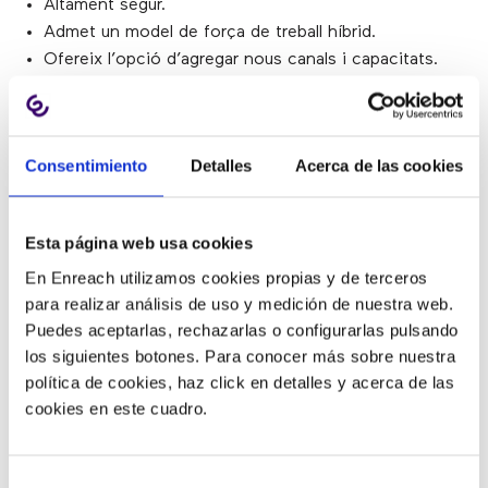
Altament segur.
Admet un model de força de treball híbrid.
Ofereix l’opció d’agregar nous canals i capacitats.
Redueix els costos.
Disponibilitat 24/7/365.
Consentimiento
Detalles
Acerca de las cookies
2) Proporcionar experiències
omnicanal
Esta página web usa cookies
En Enreach utilizamos cookies propias y de terceros
para realizar análisis de uso y medición de nuestra web.
Moltes administracions públiques ofereixen suport tant
Puedes aceptarlas, rechazarlas o configurarlas pulsando
de veu com digital.
Brindar múltiples formes de
los siguientes botones. Para conocer más sobre nuestra
comunicar-se és sinònim de comoditat i permet als
política de cookies, haz click en detalles y acerca de las
usuaris seleccionar el canal de la seva preferència per
cookies en este cuadro.
resoldre la seva consulta
.
Però quan aquests múltiples canals no estan disponibles
Selección
i integrats en una mateixa plataforma, es crea una