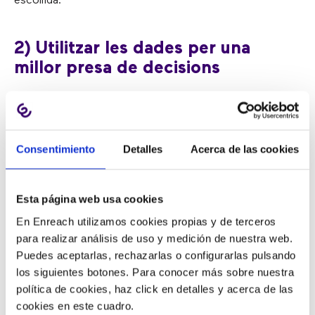
escollida.
2) Utilitzar les dades per una
millor presa de decisions
Per poder prendre les decisions correctes és necessari
disposar de la informació apropiada sobre: l’
experiència
Consentimiento
Detalles
Acerca de las cookies
del client
, inclosos mesuraments de satisfacció com
NPS i CSAT: l’
efectivitat del
software per a call center
des del punt de vista d’enrutament i automatització; la
Esta página web usa cookies
capacitació dels agents
per oferir un servei d’atenció
En Enreach utilizamos cookies propias y de terceros
al client de qualitat; i la
valoració dels KPIs
. És
para realizar análisis de uso y medición de nuestra web.
important tenir un històric d’aquesta informació, així
Puedes aceptarlas, rechazarlas o configurarlas pulsando
com disposar d’ella en temps real.
los siguientes botones. Para conocer más sobre nuestra
política de cookies, haz click en detalles y acerca de las
3) Consolidar eines
cookies en este cuadro.