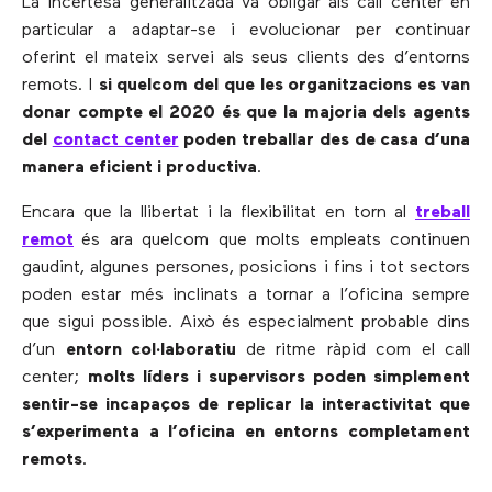
La incertesa generalitzada va obligar als call center en
particular a adaptar-se i evolucionar per continuar
oferint el mateix servei als seus clients des d’entorns
remots. I
si quelcom del que les organitzacions es van
donar compte el 2020 és que la majoria dels agents
del
contact center
poden treballar des de casa d’una
manera eficient i productiva
.
Encara que la llibertat i la flexibilitat en torn al
treball
remot
és ara quelcom que molts empleats continuen
gaudint, algunes persones, posicions i fins i tot sectors
poden estar més inclinats a tornar a l’oficina sempre
que sigui possible. Això és especialment probable dins
d’un
entorn col·laboratiu
de ritme ràpid com el call
center;
molts líders i supervisors poden simplement
sentir-se incapaços de replicar la interactivitat que
s’experimenta a l’oficina en entorns completament
remots
.