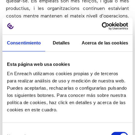
quedar-se. Els empleats són més feliços, i igual o mes
productius, i les organitzacions continuen estalviant
costos mentre mantenen el mateix nivell d’operacions.
Però
encara queda un llarg camí per recórrer quan es
tracta de continuar adaptant-se a un entorn de
treball híbrid, aprofitant noves eines i tecnologies i
Consentimiento
Detalles
Acerca de las cookies
creant un equip per a l’èxit a llarg termini
.
Esta página web usa cookies
Compromís dels agents,
En Enreach utilizamos cookies propias y de terceros
flexibilitat i priorització de la
para realizar análisis de uso y medición de nuestra web.
confiança en un entorn híbrid
Puedes aceptarlas, rechazarlas o configurarlas pulsando
los siguientes botones. Para conocer más sobre nuestra
política de cookies, haz click en detalles y acerca de las
Millorar l’experiència dels empleats s’ha convertit en un
cookies en este cuadro.
esforç important a mida que
les organitzacions són
testimonis dels beneficis duradors d’horaris i entorns
de treball més flexibles
. Si bé la gran majoria de la
Selección
força laboral dels contact center s’ha tornat remota, els