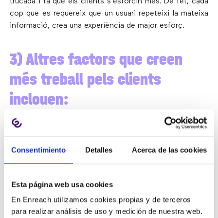
trucada i fa que els clients s’esforcin més. De fet, cada
cop que es requereix que un usuari repeteixi la mateixa
informació, crea una experiència de major esforç.
3) Altres factors que creen
més treball pels clients
inclouen:
No resoldre el seu problema durant el primer
contacte.
Consentimiento
Detalles
Acerca de las cookies
Agents amb males habilitats de comprensió auditiva.
Polítiques i processos inflexibles.
Eines d’autoservei ineficaces (o inexistents).
Esta página web usa cookies
Menús IVR mal dissenyats.
En Enreach utilizamos cookies propias y de terceros
para realizar análisis de uso y medición de nuestra web.