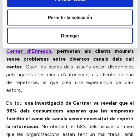
suport.
Permitir la selección
2) Capacitats omnicanal
Denegar
Les solucions omnicanal, com l’
Omnichannel Contact
Center d’Enreach
, permeten als clients moure’s
sense problemes entre diversos canals dels call
center
. Quan les dades dels usuaris estan disponibles
pels agents i les eines d’autoservei, els clients no han
de repetir-se, el que crea una experiència de baix
esforç.
De fet,
una investigació de Gartner va revelar que el
96% dels consumidors esperen que les empreses
facilitin el canvi de canals sense necessitat de repetir
la informació
. No obstant, el 68% dels usuaris afirmen
que les organitzacions estan fent un mal treball amb