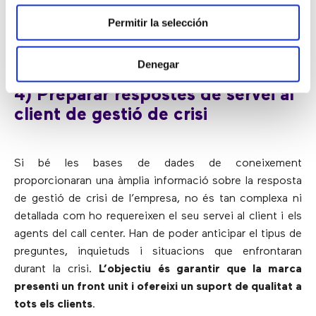
de crisi, totes les polítiques actualitzades, el llenguatge
Permitir la selección
aprovat per parlar amb els clients, així com el
compliment d’expectatives.
Denegar
4) Preparar respostes de servei al
client de gestió de crisi
Si bé les bases de dades de coneixement
proporcionaran una àmplia informació sobre la resposta
de gestió de crisi de l’empresa, no és tan complexa ni
detallada com ho requereixen el seu servei al client i els
agents del call center. Han de poder anticipar el tipus de
preguntes, inquietuds i situacions que enfrontaran
durant la crisi.
L’objectiu és garantir que la marca
presenti un front unit i ofereixi un suport de qualitat a
tots els clients
.