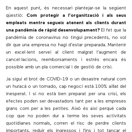
En aquest punt, és necessari plantejar-se la següent
qüestió:
Com protegir a l’organització i als seus
empleats mentre segueix atenent als clients durant
una pandèmia de ràpid desenvolupament?
El fet que la
pandèmia de coronavirus no tingui precedents, no vol
dir que una empresa no hagi d’estar preparada. Mantenir
un excel·lent servei al client malgrat l’augment de
cancel·lacions, reemborsaments i estrès encara és
possible amb un pla comercial i de gestió de crisi.
Ja sigui el brot de COVID-19 o un desastre natural com
un huracà o un tornado, cap negoci està 100% aïllat del
inesperat. I si no està ben preparat per una crisi, els
efectes poden ser devastadors tant per a les empreses
grans com per a les petites. Això és així perquè cada
cop que no poden dur a terme les seves activitats
quotidianes normals, corren el risc de perdre clients
importants, reduir els ingressos i fins i tot tancar el