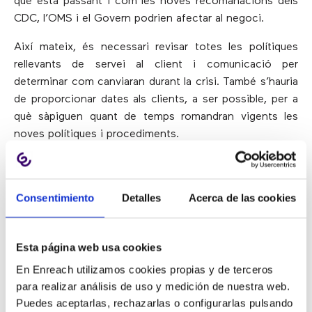
què està passant i com les noves recomanacions dels
CDC, l’OMS i el Govern podrien afectar al negoci.
Així mateix, és necessari revisar totes les polítiques
rellevants de servei al client i comunicació per
determinar com canviaran durant la crisi. També s’hauria
de proporcionar dates als clients, a ser possible, per a
què sàpiguen quant de temps romandran vigents les
noves polítiques i procediments.
2) Desenvolupar un equip de
Consentimiento
Detalles
Acerca de las cookies
gestió de crisi
Esta página web usa cookies
Crear un equip de gestió de crisi ajuda a liderar la
càrrega en els contact center. Aquest equip ajudarà a
En Enreach utilizamos cookies propias y de terceros
mantenir a l’empresa i els empleats centrats en els
para realizar análisis de uso y medición de nuestra web.
objectius i les tasques a desenvolupar durant tota la
Puedes aceptarlas, rechazarlas o configurarlas pulsando