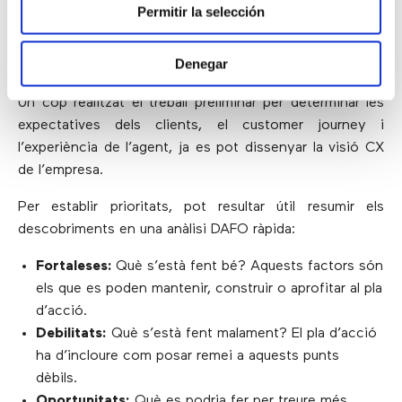
Permitir la selección
4) Realitzant l’anàlisi DAFO per
desenvolupar la visió CX
Denegar
Un cop realitzat el treball preliminar per determinar les
expectatives dels clients, el customer journey i
l’experiència de l’agent, ja es pot dissenyar la visió CX
de l’empresa.
Per establir prioritats, pot resultar útil resumir els
descobriments en una anàlisi DAFO ràpida:
Fortaleses:
Què s’està fent bé? Aquests factors són
els que es poden mantenir, construir o aprofitar al pla
d’acció.
Debilitats:
Què s’està fent malament? El pla d’acció
ha d’incloure com posar remei a aquests punts
dèbils.
Oportunitats:
Què es podria fer per treure més