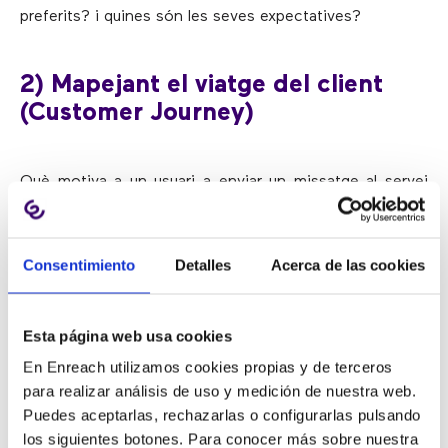
preferits? i quines són les seves expectatives?
2) Mapejant el viatge del client
(Customer Journey)
Què motiva a un usuari a enviar un missatge al servei
d’atenció al client? Aquesta interacció d’assistència
pot ser la quarta o cinquena interacció que el client ha
tingut amb una empresa, i és probable que el seu
Consentimiento
Detalles
Acerca de las cookies
sentiment no comenci de manera positiva. En
conseqüència,
l’experiència completa del client no
només inclou la primera interacció amb un agent
. Per
Esta página web usa cookies
comprendre com dóna suport a les necessitats dels
En Enreach utilizamos cookies propias y de terceros
seus clients des de l’inici fins a la resolució, és útil
para realizar análisis de uso y medición de nuestra web.
treballar en un exercici de mapeig del viatge del client.
Puedes aceptarlas, rechazarlas o configurarlas pulsando
los siguientes botones. Para conocer más sobre nuestra