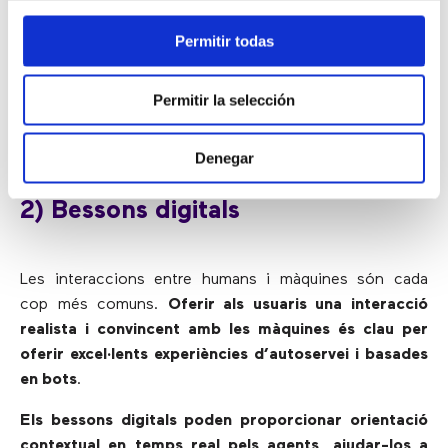
comportaments
. Alguns sistemes recents d’anàlisi de
Permitir todas
dades poden fins i tot proporcionar informació sobre
comportaments i habilitats com l’empatia i la flexibilitat.
La puntuació d’aquestes interaccions per obtenir
Permitir la selección
informació precisa converteix les dades en
informació útil i processable
.
Denegar
2) Bessons digitals
Les interaccions entre humans i màquines són cada
cop més comuns.
Oferir als usuaris una interacció
realista i convincent amb les màquines és clau per
oferir excel·lents experiències d’autoservei i basades
en bots
.
Els bessons digitals poden proporcionar orientació
contextual en temps real pels agents, ajudar-los a