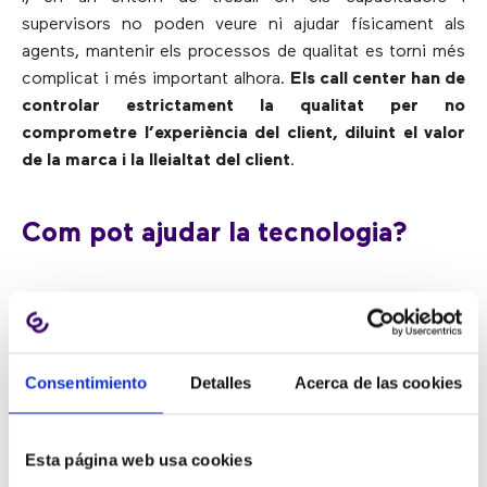
supervisors no poden veure ni ajudar físicament als
agents, mantenir els processos de qualitat es torni més
complicat i més important alhora.
Els call center han de
controlar estrictament la qualitat per no
comprometre l’experiència del client, diluint el valor
de la marca i la lleialtat del client
.
Com pot ajudar la tecnologia?
La solució és utilitzar tecnologia intel·ligent per omplir
aquests buits i oferir un procés de qualitat que analitzi
el treball des de qualsevol lloc.
Existeixen diverses
Consentimiento
Detalles
Acerca de las cookies
tecnologies que poden ajudar a gestionar i millorar
els processos de qualitat als contact center
:
Esta página web usa cookies