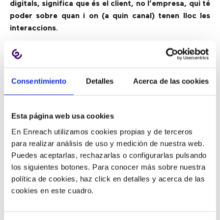
digitals, significa que és el client, no l’empresa, qui té
poder sobre quan i on (a quin canal) tenen lloc les
interaccions
.
Alhora,
la pandèmia va obligar tant a les
organitzacions com als empleats a descobrir com
treballar en un entorn totalment remot
, i això va
Consentimiento
Detalles
Acerca de las cookies
canviar tot el que pensàvem sobre la gestió de la
força laboral, la gestió de contactes i la connexió
amb els altres
. En lloc d’haver de completar una part
Esta página web usa cookies
del treball (per exemple, respondre la trucada d’un client)
En Enreach utilizamos cookies propias y de terceros
mentre l’agent estava a l’oficina, aquest es va convertir
para realizar análisis de uso y medición de nuestra web.
en participant d’un flux de treball amb moltes activitats
Puedes aceptarlas, rechazarlas o configurarlas pulsando
en curs (com respondre per correu electrònic a un
los siguientes botones. Para conocer más sobre nuestra
client la interacció del qual havia començat amb un altre
política de cookies, haz click en detalles y acerca de las
agent a través del xat el dia anterior).
cookies en este cuadro.
Com està canviant la