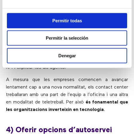
aquest moment. El seu món, com el de tots, ha canviat
en els últims mesos. És important
establir expectatives
i oferir indicacions directes sobre com tractar amb
Permitir todas
usuaris estressats
.
Tenir la qualitat adequada i el
software de gestió de la
Permitir la selección
força laboral
donarà als supervisors l’oportunitat de
veure com responen els agents per ajudar a guiar les
Denegar
millores. Aquesta eina també els ajudarà a establir els
KPI i explicar-los als agents.
A mesura que les empreses comencen a avançar
lentament cap a una nova normalitat, els contact center
treballaran amb una part de l’equip a l’oficina i una altra
en modalitat de teletreball. Per això
és fonamental que
les organitzacions inverteixin en tecnologia
.
4) Oferir opcions d’autoservei