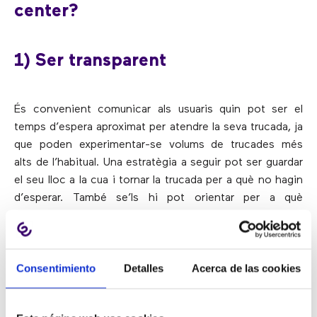
center?
1) Ser transparent
És convenient comunicar als usuaris quin pot ser el
temps d’espera aproximat per atendre la seva trucada, ja
que poden experimentar-se volums de trucades més
alts de l’habitual. Una estratègia a seguir pot ser guardar
el seu lloc a la cua i tornar la trucada per a què no hagin
d’esperar. També se’ls hi pot orientar per a què
sàpiguen com
comunicar-se amb el call center a
través d’alternatives digitals
com visitar el lloc web,
emprar les xarxes socials o el correu electrònic
.
Consentimiento
Detalles
Acerca de las cookies
2) Anticipar les necessitats del