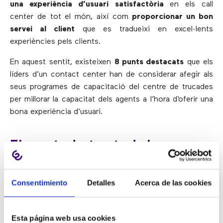
una experiència d’usuari satisfactòria
en els call
center de tot el món, així com
proporcionar un bon
servei al client
que es tradueixi en excel·lents
experiències pels clients.
En aquest sentit, existeixen
8 punts destacats
que els
líders d’un contact center han de considerar afegir als
seus programes de capacitació del centre de trucades
per millorar la capacitat dels agents a l’hora d‘oferir una
bona experiència d’usuari.
Els punts destacats de la
capacitació de l’experiència de
l’usuari estan basats en…
Consentimiento
Detalles
Acerca de las cookies
1) Els principis de l’experiència de l’usuari.
Esta página web usa cookies