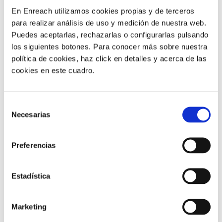
2)
Proporcionar bonss records
(no tractar cada
En Enreach utilizamos cookies propias y de terceros
trucada com una mera transacció amb el client).
para realizar análisis de uso y medición de nuestra web.
Puedes aceptarlas, rechazarlas o configurarlas pulsando
3) Tenir clar qui són els clients i com consumeixen els
los siguientes botones. Para conocer más sobre nuestra
productes i serveis.
política de cookies, haz click en detalles y acerca de las
cookies en este cuadro.
4) Saber quines
emocions i desitjos
estan associats
amb els productes oferts.
5) Conèixer quins són els costos i marges associats
Selección
Necesarias
amb els productes i serveis.
de
consentimiento
6) Els fonaments de la
segmentació de clients
.
Preferencias
7) Diferenciar els clients en funció dels seus diversos
hàbits, necessitats i estils de vida
.
Estadística
8) Aprendre a complir més enllà de les
expectatives
dels clients
.
Marketing