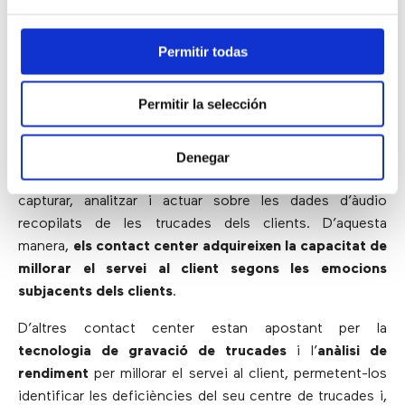
Les millors pràctiques per millorar
el servei al client en un call center
Permitir todas
Permitir la selección
Les noves tecnologies implantades en els call center no
només faciliten la comprensió, sinó que també milloren
el servei al client en l’atenció de cada trucada. Gràcies
Denegar
als
software d’anàlisi de veu
, les organitzacions poden
capturar, analitzar i actuar sobre les dades d’àudio
recopilats de les trucades dels clients. D’aquesta
manera,
els contact center adquireixen la capacitat de
millorar el servei al client segons les emocions
subjacents dels clients
.
D’altres contact center estan apostant per la
tecnologia de gravació de trucades
i l’
anàlisi de
rendiment
per millorar el servei al client, permetent-los
identificar les deficiències del seu centre de trucades i,