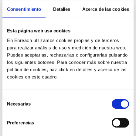
Aquestes capacitats permeten als agents ser més
Consentimiento
Detalles
Acerca de las cookies
efectius a l’hora d’ajudar als clients i millorar el seu
rendiment al treball
.
Esta página web usa cookies
3) Capacitació enfocada en
En Enreach utilizamos cookies propias y de terceros
para realizar análisis de uso y medición de nuestra web.
habilitats tècniques
Puedes aceptarlas, rechazarlas o configurarlas pulsando
los siguientes botones. Para conocer más sobre nuestra
política de cookies, haz click en detalles y acerca de las
Segons la investigació de Salesforce, el 68% dels
cookies en este cuadro.
clients espera que les marques demostrin empatia, però
només el 37% d’ells afirma que les marques compleixen
aquesta expectativa.
Selección
Necesarias
de
Ser competent amb les habilitats toves permet als
consentimiento
agents connectar-se millor amb els clients,
Preferencias
demostrar que es preocupen, arribar al cor dels seus
problemes i infondre confiança en què resoldran la