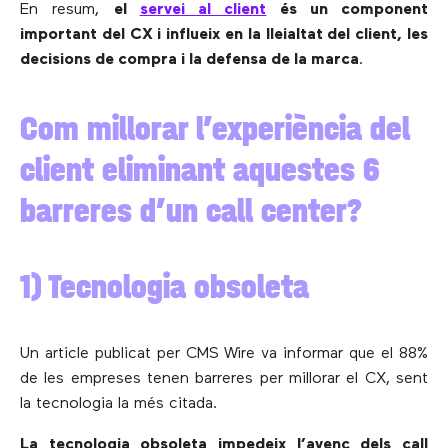
En resum,
el
servei al client
és un component
important del CX i influeix en la lleialtat del client, les
decisions de compra i la defensa de la marca
.
Com millorar l’experiència del
client eliminant aquestes 6
barreres d’un call center?
1) Tecnologia obsoleta
Un article publicat per CMS Wire va informar que el 88%
de les empreses tenen barreres per millorar el CX, sent
la tecnologia la més citada.
La tecnologia obsoleta impedeix l’avenç dels call