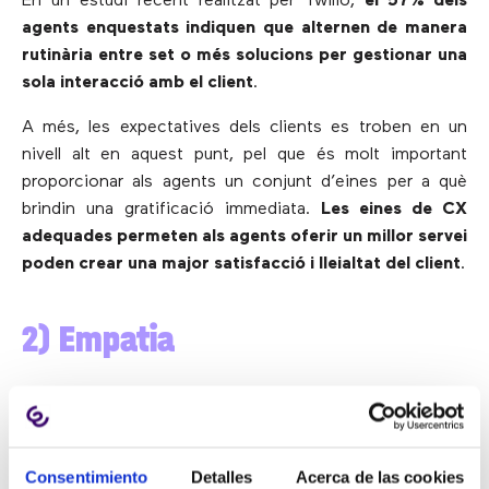
En un estudi recent realitzat per Twilio,
el 57% dels
agents enquestats indiquen que alternen de manera
rutinària entre set o més solucions per gestionar una
sola interacció amb el client
.
A més, les expectatives dels clients es troben en un
nivell alt en aquest punt, pel que és molt important
proporcionar als agents un conjunt d’eines per a què
brindin una gratificació immediata.
Les eines de CX
adequades permeten als agents oferir un millor servei
poden crear una major satisfacció i lleialtat del client
.
2) Empatia
Degut a què les eines d’IA promouen una major
eficiència per servir millor als clients a escala, la
necessitat de tractar a cadascun d’ells com un individu
Consentimiento
Detalles
Acerca de las cookies