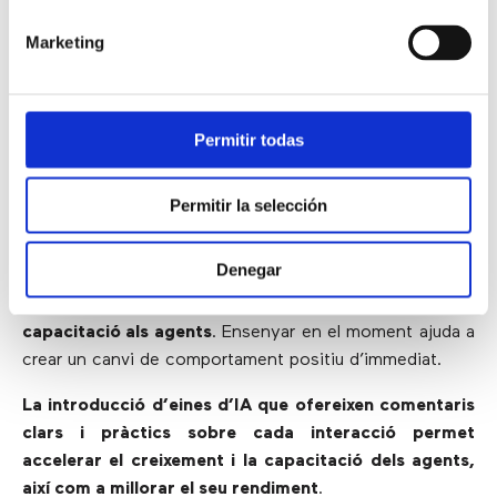
d’aquestes eines ajuda a identificar senyals
Marketing
d’advertència per ser més empàtics quan sigui
necessari.
3) Capacitació constant
Permitir todas
Permitir la selección
En la majoria dels casos, les avaluacions d’agents tenen
lloc després que finalitzi una interacció. Però
les eines
Denegar
de capacitació impulsades per
Intel·ligència Artificial
(IA)
brinden orientació immediata i ofereixen
capacitació als agents
. Ensenyar en el moment ajuda a
crear un canvi de comportament positiu d’immediat.
La introducció d’eines d’IA que ofereixen comentaris
clars i pràctics sobre cada interacció permet
accelerar el creixement i la capacitació dels agents,
així com a millorar el seu rendiment
.