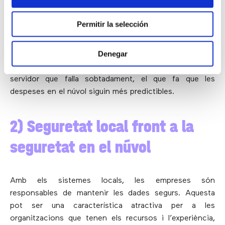
amb el consum, el núvol sol ser una opció més rendible
que el software local. A més, com el proveïdor extern
Permitir la selección
allotja el software, les despeses generals de TI són
significativament menors. Com a benefici addicional,
Denegar
les empreses que empren sistemes en el núvol mai
tenen la despesa no planificada de reemplaçar un
servidor que falla sobtadament, el que fa que les
despeses en el núvol siguin més predictibles.
2) Seguretat local front a la
seguretat en el núvol
Amb els sistemes locals, les empreses són
responsables de mantenir les dades segurs. Aquesta
pot ser una característica atractiva per a les
organitzacions que tenen els recursos i l’experiència,