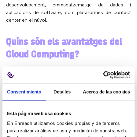
desenvolupament, emmagatzematge de dades i
aplicacions de software, com plataformes de contact
center en el núvol.
Quins són els avantatges del
Cloud Computing?
Escalabilitat ràpida i senzilla.
Agilitat empresarial.
Reducció de despeses generals de TI.
Consentimiento
Detalles
Acerca de las cookies
Facilitació del treball remot.
Esta página web usa cookies
Comparació entre computació
En Enreach utilizamos cookies propias y de terceros
local i en el núvol
para realizar análisis de uso y medición de nuestra web.