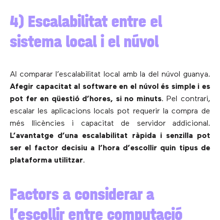
4) Escalabilitat entre el
sistema local i el núvol
Al comparar l’escalabilitat local amb la del núvol guanya.
Afegir capacitat al software en el núvol és simple i es
pot fer en qüestió d’hores, si no minuts
. Pel contrari,
escalar les aplicacions locals pot requerir la compra de
més llicències i capacitat de servidor addicional.
L’avantatge d’una escalabilitat ràpida i senzilla pot
ser el factor decisiu a l’hora d’escollir quin tipus de
plataforma utilitzar
.
Factors a considerar a
l’escollir entre computació