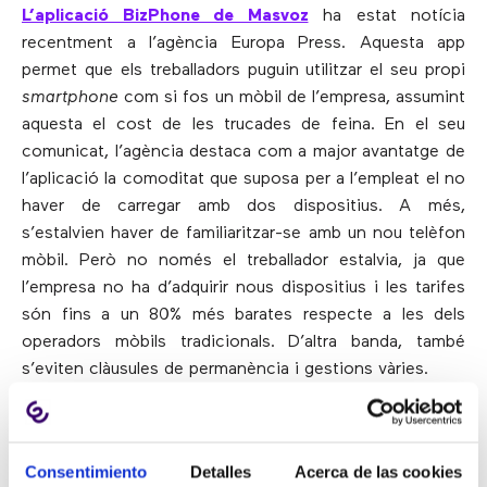
L’aplicació BizPhone de Masvoz
ha estat notícia
recentment a l’agència Europa Press. Aquesta app
permet que els treballadors puguin utilitzar el seu propi
smartphone
com si fos un mòbil de l’empresa, assumint
aquesta el cost de les trucades de feina. En el seu
comunicat, l’agència destaca com a major avantatge de
l’aplicació la comoditat que suposa per a l’empleat el no
haver de carregar amb dos dispositius. A més,
s’estalvien haver de familiaritzar-se amb un nou telèfon
mòbil. Però no només el treballador estalvia, ja que
l’empresa no ha d’adquirir nous dispositius i les tarifes
són fins a un 80% més barates respecte a les dels
operadors mòbils tradicionals. D’altra banda, també
s’eviten clàusules de permanència i gestions vàries.
Com funciona?
Utilitzant aquesta aplicació, quan l’empleat realitza
Consentimiento
Detalles
Acerca de las cookies
trucades de feina des del seu telèfon particular es