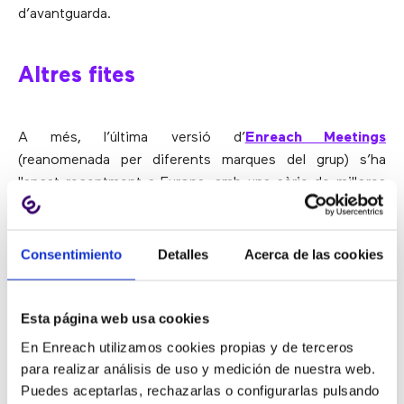
d’avantguarda.
Altres fites
A més, l’última versió d’
Enreach Meetings
(reanomenada per diferents marques del grup) s’ha
llançat recentment a Europa, amb una sèrie de millores
que es van afegint progressivament. Fins ara, aquestes
han inclòs
Stickers
, dissenyats per afegir una dimensió
divertida a les reunions, i millores que ajuden als usuaris
Consentimiento
Detalles
Acerca de las cookies
a administrar la seva accessibilitat. Dissenyada
específicament per a pimes, Enreach Meetings és
Esta página web usa cookies
accessible des de qualsevol navegador web, sense
necessitat de descarregar software addicional. Creada
En Enreach utilizamos cookies propias y de terceros
pensant en la mobilitat, Enreach Meetings també es pot
para realizar análisis de uso y medición de nuestra web.
utilitzar en tauletes i telèfons intel·ligents, sense
Puedes aceptarlas, rechazarlas o configurarlas pulsando