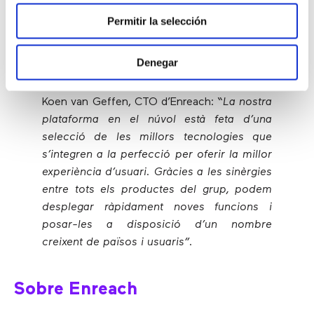
“Cada fita d’integració ens apropa a
Permitir la selección
l’objectiu d’oferir el centre únic d’UCaaS
més complet d’Europa, en benefici de
proveïdors de serveis, distribuïdors i
Denegar
usuaris de pimes”
.
Koen van Geffen, CTO d’Enreach:
“La nostra
plataforma en el núvol està feta d’una
selecció de les millors tecnologies que
s’integren a la perfecció per oferir la millor
experiència d’usuari. Gràcies a les sinèrgies
entre tots els productes del grup, podem
desplegar ràpidament noves funcions i
posar-les a disposició d’un nombre
creixent de països i usuaris”
.
Sobre Enreach