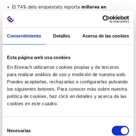
El 74% dels enquestats reporta
millores en
l’experiència de client
.
El 76% reporta
millores en l’abast digital
.
El 33% observa un
augment en la velocitat del
Consentimiento
Detalles
Acerca de las cookies
mercat
.
El 40% reporta un
increment en la satisfacció del
client
.
Esta página web usa cookies
El 37% manifesta que
els ingressos provinents de
En Enreach utilizamos cookies propias y de terceros
nous negocis han augmentat
.
para realizar análisis de uso y medición de nuestra web.
Principals beneficis de la transformació digital a las
Puedes aceptarlas, rechazarlas o configurarlas pulsando
empreses
los siguientes botones. Para conocer más sobre nuestra
política de cookies, haz click en detalles y acerca de las
Segons ha declarat Otto Berkes, CTO de CA
cookies en este cuadro.
Technologies, “aquest estudi demostra que
la forta connexió entre els resultats de
negoci a Espanya i les tecnologies i
Selección
Necesarias
pràctiques en què es basa la transformació
de