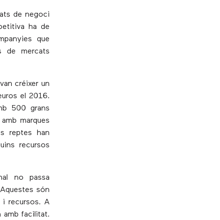
tats de negoci
petitiva ha de
ompanyies que
ts de mercats
van créixer un
euros el 2016.
mb 500 grans
ts amb marques
ns reptes han
uins recursos
nal no passa
. Aquestes són
 i recursos. A
amb facilitat.