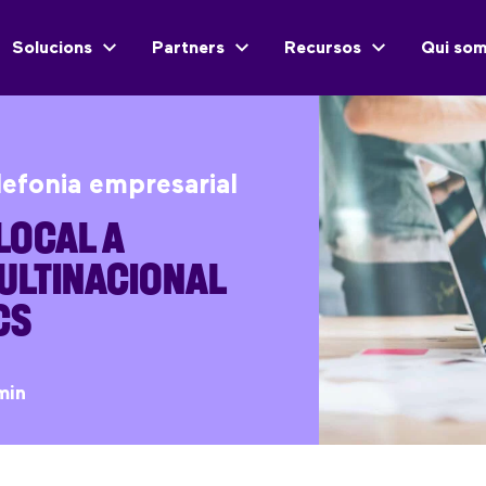
Solucions
Partners
Recursos
Qui so
lefonia empresarial
LOCAL A
ULTINACIONAL
CS
min