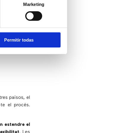
Marketing
er atendre els
com el
xat
o el
únic requisit:
 telèfon, sinó
icació online
Permitir todas
ba a Bali i vol
’entrar al web
res països, el
te el procés.
n estendre el
xibilitat
. Les