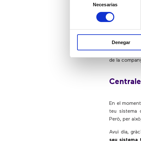
Necesarias
de
A més de l’at
consentimiento
seus clients 
click-to-call
q
tenir accés a
que poden
c
Denegar
gràcies a la 
fer una consu
de la companyi
Centrale
En el moment 
teu sistema 
Però, per això
Avui dia, grà
seu sistema t