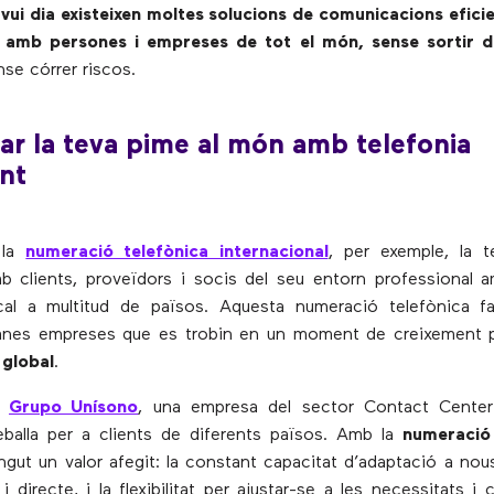
vui dia existeixen moltes solucions de comunicacions eficien
r amb persones i empreses de tot el món, sense sortir d
ense córrer riscos.
r la teva pime al món amb telefonia
ent
 la
numeració telefònica internacional
, per exemple, la 
b clients, proveïdors i socis del seu entorn professional 
cal a multitud de països. Aquesta numeració telefònica fa
tjanes empreses que es trobin en un moment de creixement
 global
.
e
Grupo Unísono
, una empresa del sector Contact Cente
eballa per a clients de diferents països. Amb la
numeració 
gut un valor afegit: la constant capacitat d’adaptació a nous
i directe, i la flexibilitat per ajustar-se a les necessitats i