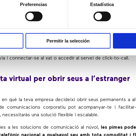
Preferencias
Estadística
enció telefònica, les pimes també disposen d’altres opcions p
a tot el món. Existeixen eines de comunicació innovadores 
ue permeten als usuaris connectar amb les empreses amb un 
 Internet. Els usuaris ja no necessiten trucar a un número de
ontactar amb les empreses a través de canals de comun
Permitir la selección
multicanalitat
o
omnicanalitat
. Per exemple, si un usuari es tro
lta sobre el seu vol a una companyia espanyola, només ha d
a i connectar-se al xat o accedir al servei de click-to-call.
ta virtual per obrir seus a l’estranger
en què la teva empresa decideixi obrir seus permanents a alt
de comunicacions corporatiu pot acompanyar-te i facilitar-
, necessitaràs una solució flexible i escalable.
cies a les solucions de comunicació al núvol,
les pimes pode
elefònic nacional a qualsevol seu amb tota comoditat i fle