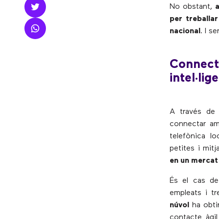
No obstant,
a
per treballa
nacional
. I s
Connecta
intel·lig
A través de
connectar am
telefònica lo
petites i mi
en un mercat
És el cas d
empleats i tr
núvol
ha obtin
contacte àgil 