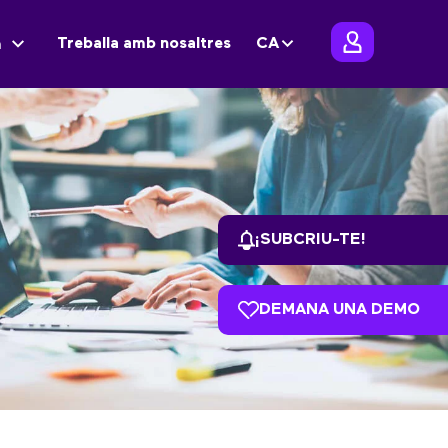
Treballa amb nosaltres
CA
m
¡SUBCRIU-TE!
DEMANA UNA DEMO