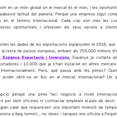
vim en un món global on el mercat és el món, i les oportuni
ualsevol latitud del planeta. Perquè una empresa sigui com
s en el terreny internacional. Cada cop són més les c
uestes oportunitats i ofereixen els seus serveis a clien
tren les dades de les exportacions espanyoles el 2016, que 
la resta de països europeus, arribant als 255.000 milions d’
 Espanya Exportació i Inversions
, Espanya ja compta a
rtadores i 10.000 que ja s’han instal·lat en altres merca
internacionalment. Però, què passa amb les pimes? Qui
er poder obrir-se un lloc en el mercat internacional? De q
opció perquè una pime faci negocis a nivell internacio
t per obrir oficines ni contractar empleats al país de destí
gran calat que requereixen una important inversió de temps
sions a llarg termini… no obres i tanques una oficina a Pequín 