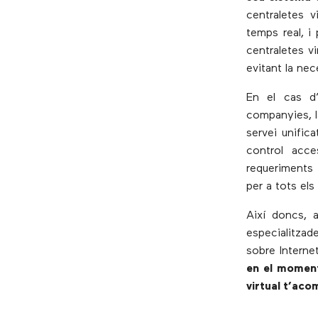
centraletes 
temps real, 
centraletes v
evitant la nec
En el cas d
companyies, l
servei unific
control acce
requeriments 
per a tots el
Així doncs, 
especialitza
sobre Internet
en el moment
virtual t’aco