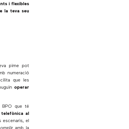
ts i flexibles
e la teva seu
teva pime pot
amb numeració
cilita que les
 puguin
operar
r BPO que té
telefònica al
 escenaris, el
 complir amb la