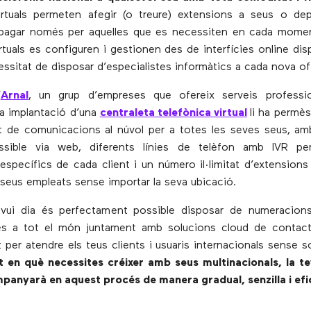
virtuals permeten afegir (o treure) extensions a seus o de
i pagar només per aquelles que es necessiten en cada momen
irtuals es configuren i gestionen des de interfícies online dis
essitat de disposar d’especialistes informàtics a cada nova of
’
Arnal
, un grup d’empreses que ofereix serveis professio
a implantació d’una
centraleta telefònica virtual
li ha permès
at de comunicacions al núvol per a totes les seves seus, am
ssible via web, diferents línies de telèfon amb IVR pe
específics de cada client i un número il·limitat d’extensions 
s seus empleats sense importar la seva ubicació.
avui dia és perfectament possible disposar de numeracions
des a tot el món juntament amb solucions cloud de contact
 per atendre els teus clients i usuaris internacionals sense so
 en què necessites créixer amb seus multinacionals, la te
mpanyarà en aquest procés de manera gradual, senzilla i efi