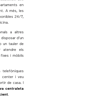
partaments en
t. A més, les
ponibles 24/7,
icina.
nals a altres
 disposar d’un
b un tauler de
r atendre els
fixes i mòbils
 telefòniques
 center i veu
rtir de casa. I
va centraleta
cient
.