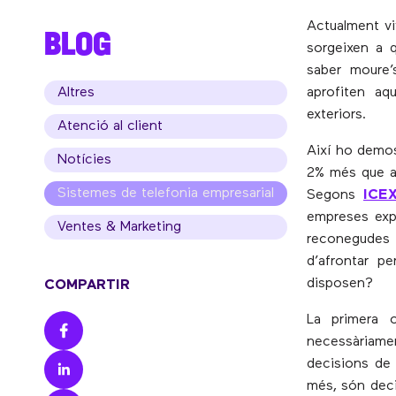
Actualment vi
BLOG
sorgeixen a q
saber moure’
Altres
aprofiten aq
exteriors.
Atenció al client
Així ho demos
Notícies
2% més que a 
Sistemes de telefonia empresarial
Segons
ICEX
empreses expo
Ventes & Marketing
reconegudes 
d’afrontar p
disposen?
COMPARTIR
La primera 
necessàriamen
decisions de 
més, són deci