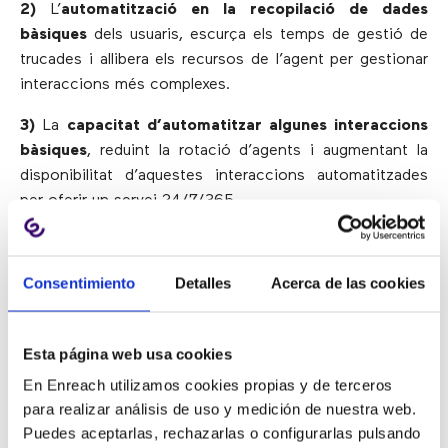
2)
L’
automatització en la recopilació de dades
bàsiques
dels usuaris, escurça els temps de gestió de
trucades i allibera els recursos de l’agent per gestionar
interaccions més complexes.
3)
La
capacitat d’automatitzar algunes interaccions
bàsiques
, reduint la rotació d’agents i augmentant la
disponibilitat d’aquestes interaccions automatitzades
per oferir un servei 24/7/365.
Aquests avantatges són només una petita mostra de
com un IVR pot afegir i automatitzar tasques simples
Consentimiento
Detalles
Acerca de las cookies
que marquen una gran diferència en l’experiència dels
usuaris
.
Esta página web usa cookies
A un nivell més tècnic,
un IVR és un sistema
automatitzat que permet als usuaris interactuar amb
En Enreach utilizamos cookies propias y de terceros
el sistema d’atenció al client d’una empresa a través
para realizar análisis de uso y medición de nuestra web.
Puedes aceptarlas, rechazarlas o configurarlas pulsando
d’un menú de veu configurable o del teclat
. Serveix de