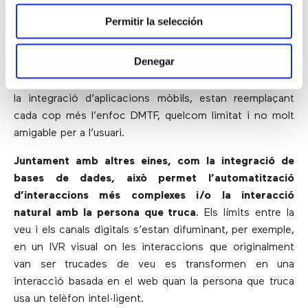
(“Ingressi el seu número d’usuari de cinc dígits”), etc.
Permitir la selección
Avui en dia, un IVR simple encara s’usa en molts contact
centers. Tanmateix, els portals de veu que ofereixen una
Denegar
funcionalitat més sofisticada, com la conversió de text
a veu (TTS), el reconeixement de veu automàtic (ASR) i
la integració d’aplicacions mòbils, estan reemplaçant
cada cop més l’enfoc DMTF, quelcom limitat i no molt
amigable per a l’usuari.
Juntament amb altres eines, com la integració de
bases de dades, això permet l’automatització
d’interaccions més complexes i/o la interacció
natural amb la persona que truca
. Els límits entre la
veu i els canals digitals s’estan difuminant, per exemple,
en un IVR visual on les interaccions que originalment
van ser trucades de veu es transformen en una
interacció basada en el web quan la persona que truca
usa un telèfon intel·ligent.