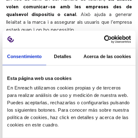
volen comunicar-se amb les empreses des de
qualsevol dispositiu o canal
. Això ajuda a generar
lleialtat a la marca i a assegurar als usuaris que l’empresa
estarà quan i on ho necessitin.
La tecnologia ha fet possible veure el que succeeix en
qualsevol departament a un cop d’ull
. Per exemple,
Consentimiento
Detalles
Acerca de las cookies
més del 60% de les trucades fallides d’atenció al client
podrien resoldre’s més fàcilment utilitzant un millor
accés a les dades.
Esta página web usa cookies
Tenir una vista única del client permet a les empreses
En Enreach utilizamos cookies propias y de terceros
gestionar aquest problema i satisfer les necessitats
para realizar análisis de uso y medición de nuestra web.
omnicanal dels usuaris
. Quan un client té experiències
Puedes aceptarlas, rechazarlas o configurarlas pulsando
consistents, una empresa pot recopilar més dades,
los siguientes botones. Para conocer más sobre nuestra
estalviar en recursos i temps, i comprar més.
política de cookies, haz click en detalles y acerca de las
cookies en este cuadro.