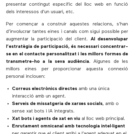
presentar contingut específic del lloc web en funció
dels interessos d’un usuari, etc.
Per començar a construir aquestes relacions, s’han
d’involucrar tantes eines i canals com sigui possible per
augmentar la participació del client.
Al desenvolupar
l’estratègia de participació, és necessari concentrar-
se en el contacte personalitzat i les millors formes de
transmetre-ho a la seva audiència
. Algunes de les
millors eines per proporcionar aquesta connexió
personal inclouen:
Correus electrònics directes
amb una única
interacció amb un agent.
Serveis de missatgeria de xarxes socials
, amb o
sense xat bots i IA integrats.
Xat bots i agents de xat en viu
al lloc web principal.
Enrutament omnicanal amb tecnologia intel·ligent
per garantir que el client arribi a l’agent adequat en el