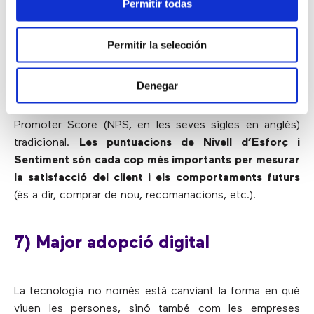
6) Mètriques de negoci ampliades
Permitir todas
i indicadors clau de rendiment
(KPIs)
Permitir la selección
Denegar
Les enquestes de satisfacció dels clients s’estan
expandint per incloure més que la qualificació de Net
Promoter Score (NPS, en les seves sigles en anglès)
tradicional.
Les puntuacions de Nivell d’Esforç i
Sentiment són cada cop més importants per mesurar
la satisfacció del client i els comportaments futurs
(és a dir, comprar de nou, recomanacions, etc.).
7) Major adopció digital
La tecnologia no només està canviant la forma en què
viuen les persones, sinó també com les empreses