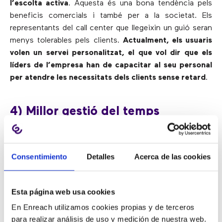
l’escolta activa
. Aquesta és una bona tendència pels
beneficis comercials i també per a la societat. Els
representants del call center que llegeixin un guió seran
menys tolerables pels clients.
Actualment, els usuaris
volen un servei personalitzat, el que vol dir que els
líders de l’empresa han de capacitar al seu personal
per atendre les necessitats dels clients sense retard
.
4) Millor gestió del temps
Les persones estan adoptant una mentalitat de “menys
Consentimiento
Detalles
Acerca de las cookies
és més”. Les reunions tradicionals d’una hora s’estan
convertint en la meitat del temps i estan més
enfocades. A més,
els empleats estan guanyant més
Esta página web usa cookies
eficiència a l’administrar la seva energia per realitzar
En Enreach utilizamos cookies propias y de terceros
les seves tasques diàries en lloc de mirar
para realizar análisis de uso y medición de nuestra web.
constantment el rellotge
.
D’aquesta manera, es