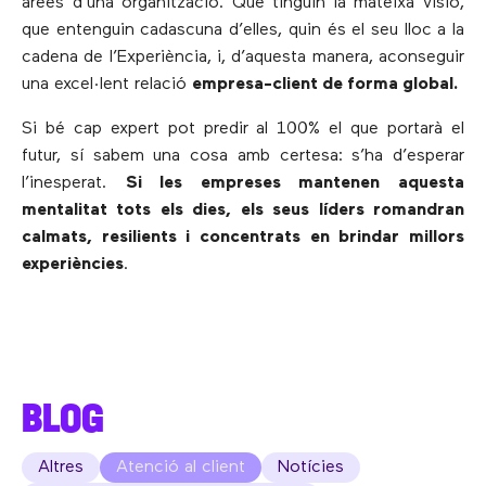
àrees d’una organització. Que tinguin la mateixa visió,
que entenguin cadascuna d’elles, quin és el seu lloc a la
cadena de l’Experiència, i, d’aquesta manera, aconseguir
una excel·lent relació
empresa-client de forma global
.
Si bé cap expert pot predir al 100% el que portarà el
futur, sí sabem una cosa amb certesa: s’ha d’esperar
l’inesperat.
Si les empreses mantenen aquesta
mentalitat tots els dies, els seus líders romandran
calmats, resilients i concentrats en brindar millors
experiències
.
BLOG
Altres
Atenció al client
Notícies