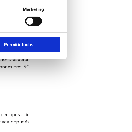
Marketing
Permitir todas
seleccionades.
 5G
. Totes les
acions esperen
connexions 5G
i per operar de
t cada cop més