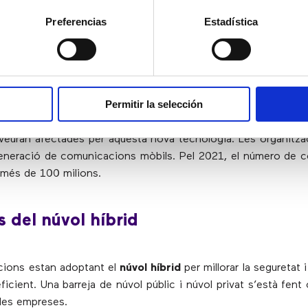
 despesa.
Preferencias
Estadística
mpreses es preparen pel 5G
Permitir la selección
el 5G ja està disponible, tot i que només en algunes ciutats 
 empreses s’estan preparant per a un futur habilitat pel
 veuran afectades per aquesta nova tecnologia. Les organitz
generació de comunicacions mòbils. Pel 2021, el número de 
r més de 100 milions.
s del núvol híbrid
cions estan adoptant el
núvol híbrid
per millorar la seguretat 
icient. Una barreja de núvol públic i núvol privat s’està fen
 les empreses.