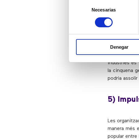
Selección
augment de la
Necesarias
de
consentimiento
4) Les e
Denegar
Tècnicament, 
El 2019, les
indústries es
la cinquena 
podria assoli
5) Impul
Les organitza
manera més ef
popular entre