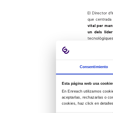
El Director d
que centrada e
vital per man
un dels líde
tecnològiques
de defensar l
empreses pugu
Consentimiento
3) Regis
Esta página web usa cookie
Per obtenir u
En Enreach utilizamos cookie
digital.
A l’ab
aceptarlas, rechazarlas o co
transformaci
cookies, haz click en detall
representa un
intel·ligents 