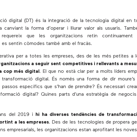
ció digital (DT) és la integració de la tecnologia digital en t
 canviant la forma d’operar i lliurar valor als usuaris. Tam
 requereix que les organitzacions retin contínuament 
i es sentin còmodes també amb el fracàs.
rativa per a totes les empreses, des de les més petites a 
rganitzacions a seguir sent competitives i rellevants a mes
a cop més digital
. El que no està clar per a molts líders emp
a transformació digital. És només una forma de dir moure’s
 passos específics que s’han de prendre? És necessari cre
sformació digital? Quines parts d’una estratègia de negoci
ans del 2019 i
hi ha diverses tendències de transformaci
ortint a les empreses
. Des de les tecnologies de propera ge
ons empresarials, les organitzacions estan aprofitant les nove