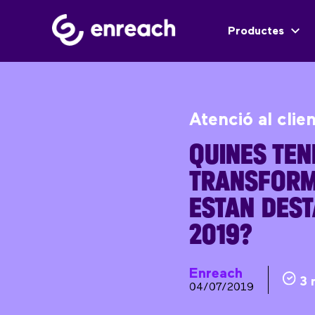
Productes
Atenció al clie
QUINES TEN
TRANSFORM
ESTAN DEST
2019?
Enreach
3 
04/07/2019