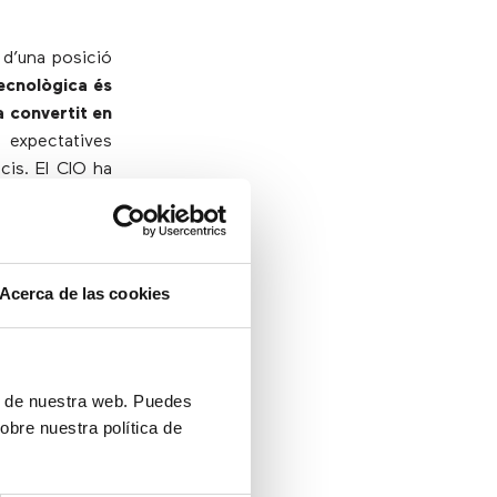
 d’una posició
ecnològica és
a convertit en
 expectatives
cis. El CIO ha
 per a què les
Acerca de las cookies
l
 transformació
ón de nuestra web. Puedes
esa mundial en
obre nuestra política de
any
, xifra que
de tecnologies
mpulsat aquest