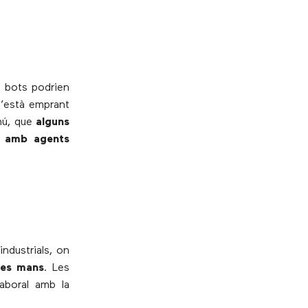
at bots podrien
s’està emprant
omú, que
alguns
e amb agents
ndustrials, on
les mans
. Les
aboral amb la