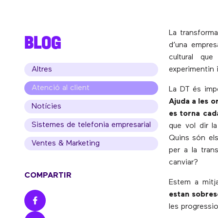
La transforma
BLOG
d’una empresa
cultural que
Altres
experimentin 
Atenció al client
La DT és impe
Ajuda a les o
Notícies
es torna cad
Sistemes de telefonia empresarial
que vol dir l
Quins són els
Ventes & Marketing
per a la tran
canviar?
COMPARTIR
Estem a mitj
estan sobres
les progressi