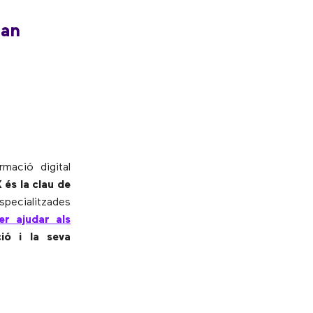
tan
rmació digital
és la clau de
especialitzades
er ajudar als
ió i la seva