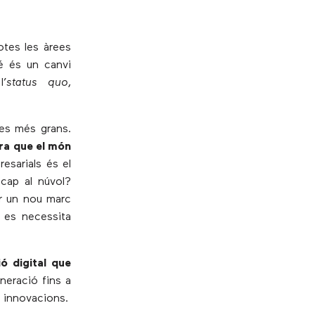
otes les àrees
bé és un canvi
l’
status quo
,
les més grans.
ura que el món
resarials és el
 cap al núvol?
ar un nou marc
s es necessita
ó digital que
neració fins a
s innovacions.