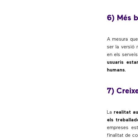
6) Més 
A mesura que l
ser la versió
en els serveis
usuaris est
humans
.
7) Creix
La
realitat 
els treballa
empreses est
finalitat de c