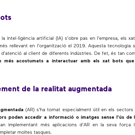
bots
a intel·ligència artificial (IA) s’obre pas en l’empresa, els x
 més rellevant en l’organització el 2019. Aquesta tecnologia 
 d’atenció al client de diferents indústries. De fet, és tan c
an més acostumats a interactuar amb els xat bots qu
ement de la realitat augmentada
augmentada
(AR) s’ha tornat especialment útil en els sectors i
dors poden accedir a informació o imatges sense l’ús de 
an implementant més aplicacions d’AR en la seva força l
ompletar moltes tasques.