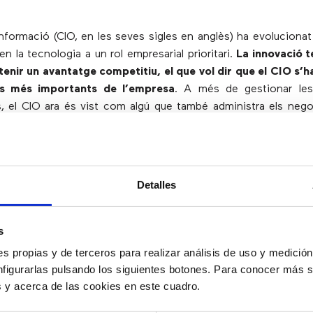
’Informació (CIO, en les seves sigles en anglès) ha evolucionat
n la tecnologia a un rol empresarial prioritari.
La innovació t
tenir un avantatge competitiu, el que vol dir que el CIO s’h
rs més importants de l’empresa
. A més de gestionar les
, el CIO ara és vist com algú que també administra els nego
es noves tecnologies, com l’
automatització de processos
,
in assolir resultats de negocis òptims.
Detalles
trar la despesa de transformació digita
s
n avantatge competitiu, les empreses estan invertint en la
s propias y de terceros para realizar análisis de uso y medici
ril del 2019, la consultora IDC va pronosticar que la desp
nfigurarlas pulsando los siguientes botones. Para conocer más s
ó digital arribaria als 1,18 bilions de dòlars aquest 
es y acerca de las cookies en este cuadro.
 augment del 17,9% amb respecte a l’any anterior. L’adopció 
amb l’objectiu de
millorar l’eficiència en el lloc de treball
ha i