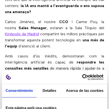
tots des que la intel·ligència artificial va irrompre als call
centers:
la IA ens manté a l’avantguarda o ens suposa
una amenaça?
Carlos Jiménez, el nostre
CCO
i Carme Poy, la
nostra
Sales Manager
, estaran a la Sala Tòquio del
Kinépolis de Madrid
compartint les millors pràctiques per
transformar aquesta potent tecnologia en
una més de
l’equip
d’atenció al client.
Amb casos d’ús inèdits, demostraran com la
intel·ligència artificial és capaç de
respondre les
consultes més senzilles
de manera ràpida i ajudar-te a
augmentar el rati de
trucades resoltes en el primer
contact
e i a
complir amb els SLAs
.
Consentimiento
Detalles
Acerca de las cookies
Estàs pensant en
canviar de proveïdor
? Vols
veure en
acció
les últimes tecnologies per a centres de
trucades? T’agradaria
revendre solucions
de CCaaS?
Esta página web usa cookies