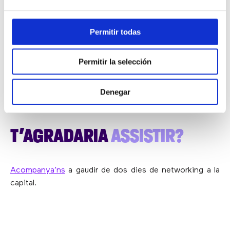
Dimecres, 23 de novembre
08:45 Obertura de portes
Permitir todas
10:15 – 10:45 La IA que ens fa més humans (Sala
Tòquio)
10:45 – 11:15 Taules rodones
Permitir la selección
11:15 – 12:00 Networking
12:00 – 14:00 Taules rodones
Denegar
14:00 Networking i fi de la expo
T’AGRADARIA
ASSISTIR?
Acompanya’ns
a gaudir de dos dies de networking a la
capital.