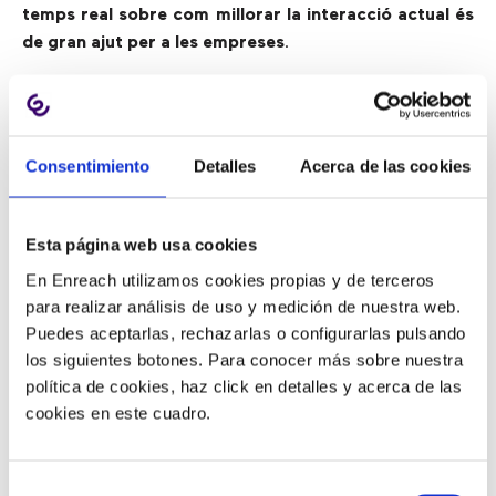
temps real sobre com millorar la interacció actual és
de gran ajut per a les empreses
.
2) Monitoreig de pantalla en
temps real
Consentimiento
Detalles
Acerca de las cookies
Si bé avisar als empleats en temps real és de gran
Esta página web usa cookies
utilitat, encara hi ha moments en què un agent
En Enreach utilizamos cookies propias y de terceros
necessita l’ajut del seu supervisor. Però el 2020 i també
para realizar análisis de uso y medición de nuestra web.
el 2021, en resposta a la COVID-19, estar físicament
Puedes aceptarlas, rechazarlas o configurarlas pulsando
present al call center per ajudar a un agent en una
los siguientes botones. Para conocer más sobre nuestra
interacció ja no és una opció, ja que
la majoria dels
política de cookies, haz click en detalles y acerca de las
agents treballen de forma remota
.
cookies en este cuadro.
Per ajudar en trucades complicades,
es pot usar una
interfície de supervisor
per escoltar qualsevol
Selección
interacció en viu i així ajudar a l’agent, o fins i tot