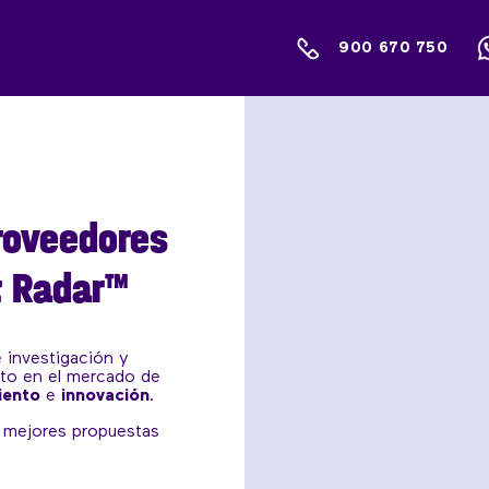
900 670 750
roveedores
t Radar™
 investigación y
ento en el mercado de
iento
e
innovación
.
s mejores propuestas