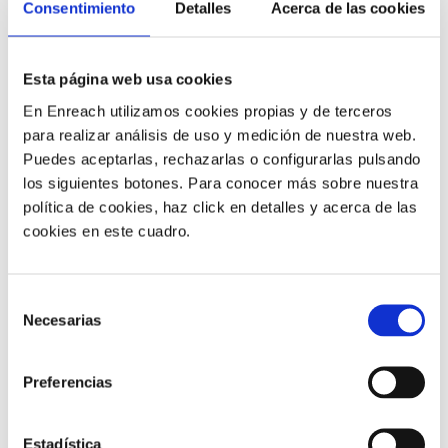
Consentimiento
Detalles
Acerca de las cookies
TUS MEJORES KPIs
Esta página web usa cookies
Mejora tus KPIs reduciendo al mínimo los
tiempos de espera. Clientes felices,
En Enreach utilizamos cookies propias y de terceros
¡indicadores inmejorables!
para realizar análisis de uso y medición de nuestra web.
Puedes aceptarlas, rechazarlas o configurarlas pulsando
los siguientes botones. Para conocer más sobre nuestra
PIDE UNA DEMO
política de cookies, haz click en detalles y acerca de las
cookies en este cuadro.
Selección
Necesarias
de
FIDELIZACIÓN
consentimiento
Preferencias
Cuando los clientes sienten que su tiempo
es valorado y que se les atiende de manera
Estadística