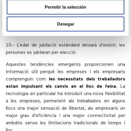
Permitir la selección
de col·laboració per a la feina
.
9.- L’
automatització
, les màquines intel·ligents i la
Denegar
intel·ligència artificial reemplaçaran a les persones en
aquelles feines més repetitives.
10.- L’edat de jubilació estàndard deixarà d’existir; les
persones es jubilaran per elecció.
Aquestes tendències emergents proporcionen una
informació útil perquè les empreses i els empresaris
comprenguin com
les necessitats dels treballadors
estan impulsant els canvis en el lloc de feina
. La
tecnologia en particular ha introduït una nova flexibilitat
a les empreses, permetent als treballadors en alguns
llocs una major sensació de llibertat, als empresaris un
major grau d’eficiència i una major connectivitat per
ambdós sense les limitacions tradicionals de temps i
lloc.