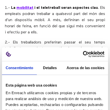
1.-
La
mobilitat
i el teletreball seran aspectes clau
. Els
empleats podran treballar a qualsevol part del món des
d’un dispositiu mòbil. A més, definiran el seu propi
horari de feina, en funció del que sigui més convenient
i efectiu per a ells.
2.- Els treballadors preferiran passar el seu temps
treballant en projectes que tinguin un impacte més
ampli en la societat,
dependran principalment de
l’autoservei i/o d’informació d’Internet per resoldre
problemes
i realitzar la seva feina, i se’ls hi pagarà en
Consentimiento
Detalles
Acerca de las cookies
temps real en funció de la seva contribució laboral.
3.-
Els departaments i la jerarquia ja no existiran
. Les
Esta página web usa cookies
empreses buscaran globalment els millors talents, i
En Enreach utilizamos cookies propias y de terceros
contractaran exclusivament treballadors per a projectes
para realizar análisis de uso y medición de nuestra web.
específics (els empleats a temps complet disminuiran).
Puedes aceptarlas, rechazarlas o configurarlas pulsando