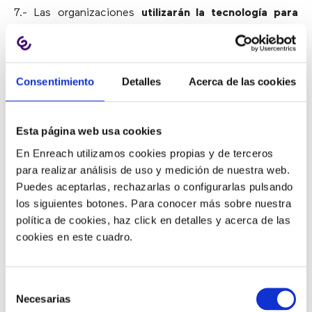
7.- Las organizaciones
utilizarán la tecnología para
medir el impacto del bienestar de los empleados
. La
tecnología (como los sensores en tiempo real) también
permitirá a las organizaciones ajustar de forma
Consentimiento
Detalles
Acerca de las cookies
proactiva el rendimiento de las personas y los equipos.
8.- Las redes sociales se convertirán en la
plataforma
de colaboración para el trabajo
.
Esta página web usa cookies
En Enreach utilizamos cookies propias y de terceros
9.- La
automatización
, las máquinas inteligentes y la
para realizar análisis de uso y medición de nuestra web.
inteligencia artificial reemplazarán a las personas en
Puedes aceptarlas, rechazarlas o configurarlas pulsando
aquellos trabajos más repetitivos.
los siguientes botones. Para conocer más sobre nuestra
política de cookies, haz click en detalles y acerca de las
10.- La edad de jubilación estándar dejará de existir; las
cookies en este cuadro.
personas se jubilarán por elección.
Estas tendencias emergentes proporcionan una
Selección
información útil para que las empresas y los
Necesarias
de
empleadores comprendan cómo
las necesidades de los