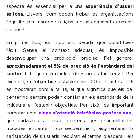
aspecte és essencial per a una
experiència d’usuari
exitosa
. Llavors, com poden trobar les organitzacions
l’equilibri per mantenir feliços tant als empleats com als
usuaris?
En primer lloc, és important decidir què constitueix
l’èxit. Sense el context adequat, és impossible
desenvolupar una predicció precisa. Pel general,
aproximadament el 5% de precisió és l’estàndard del
sector
, tot i que calcular les xifres no és tan senzill. Per
exemple, si l’objectiu s’estableix en 100 contactes, 106
es mostraran com a fallits, el que significa que els call
center no sempre poden confiar en els estàndards de la
indústria a l’establir objectius. Per això, és important
comptar amb
eines d’atenció telefònica professiona
l
,
que ajudaran als contact center a gestionar millor les
trucades entrants i, conseqüentment, augmentaran la
satisfacció dels usuaris, reduiran el temps d’espera i els