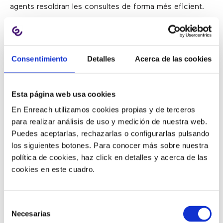
agents resoldran les consultes de forma més eficient.
En segon lloc, després de definir l’èxit,
és important
determinar les mètriques
per a què es pugui
determinar on es troba actualment el contact center, i
Consentimiento
Detalles
Acerca de las cookies
si està progressant cap a la meta d’una predicció més
precisa.
Esta página web usa cookies
Aquests són els tres indicadors principals que els líders
En Enreach utilizamos cookies propias y de terceros
dels call center han d’emprar per garantir un pronòstic
para realizar análisis de uso y medición de nuestra web.
precís:
Puedes aceptarlas, rechazarlas o configurarlas pulsando
los siguientes botones. Para conocer más sobre nuestra
1) Volum de contactes (trucades)
política de cookies, haz click en detalles y acerca de las
cookies en este cuadro.
La quantitat de trucades que rep un call center és una
peça crítica en la predicció precisa. Però no és l’única.
Selección
Necesarias
de
Aquesta informació no ha d’usar-se per mirar cap