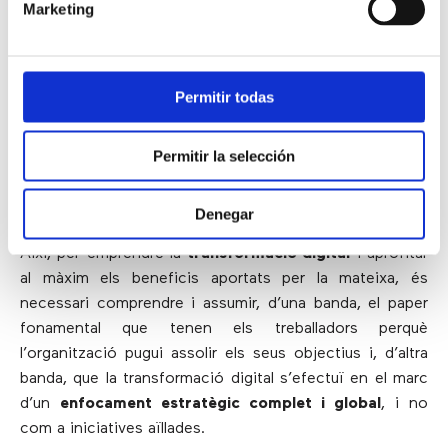
Marketing
client
i en l’
eficàcia operativa
, deixant de banda la
important
experiència de l’empleat
.
A conseqüència d’això, s’emprenen iniciatives que
Permitir todas
resulten un tant incompletes, tals com la
tendència
BYOD
, la gamificació, etcètera, que, si bé mereixen la
Permitir la selección
pena i aporten beneficis, el fet de ser aplicades de
forma aïllada impedeix que s’extregui tot el seu
potencial.
Denegar
Així, per emprendre la
transformació digital
i aprofitar
al màxim els beneficis aportats per la mateixa, és
necessari comprendre i assumir, d’una banda, el paper
fonamental que tenen els treballadors perquè
l’organització pugui assolir els seus objectius i, d’altra
banda, que la transformació digital s’efectuï en el marc
d’un
enfocament estratègic complet i global
, i no
com a iniciatives aïllades.