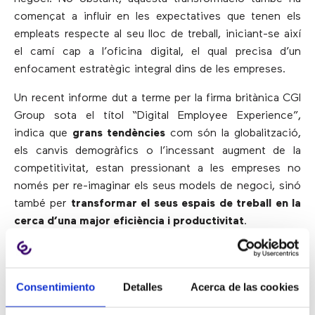
començat a influir en les expectatives que tenen els
empleats respecte al seu lloc de treball, iniciant-se així
el camí cap a l’oficina digital, el qual precisa d’un
enfocament estratègic integral dins de les empreses.
Un recent informe dut a terme per la firma britànica CGI
Group sota el títol “Digital Employee Experience”,
indica que
grans tendències
com són la globalització,
els canvis demogràfics o l’incessant augment de la
competitivitat, estan pressionant a les empreses no
només per re-imaginar els seus models de negoci, sinó
també per
transformar el seus espais de treball en la
cerca d’una major eficiència i productivitat
.
En aquest sentit, quatre són els
principals beneficis
que assoleixen les organitzacions quan implementin
un espai de treball digital
són:
Consentimiento
Detalles
Acerca de las cookies
Increment de la productivitat
dels seus empleats,