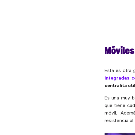
Móviles
Esta es otra 
integradas co
centralita ut
Es una muy b
que tiene cad
móvil. Adem
resistencia a