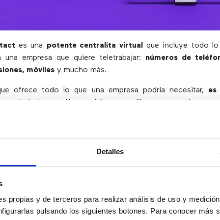
ntact
es una
potente centralita virtual
que incluye todo lo
ra una empresa que quiere teletrabajar:
números de teléfon
nsiones, móviles
y mucho más.
ue ofrece todo lo que una empresa podría necesitar,
es
os trabajadores sólo tendrán que utilizar un usuario y co
u teléfono desde cualquier lugar y los informáticos no
por la red del trabajador y se pueden comenzar con el t
inutos.
Detalles
esde cualquier equipo: teléfono de oficina, móvil, ordenador.
earse sin conexión a Internet con móviles
s
earse con conexión a Internet con teléfonos IP, ordenadores
minutos
s propias y de terceros para realizar análisis de uso y medici
e con
software de atención al cliente
nfigurarlas pulsando los siguientes botones. Para conocer más s