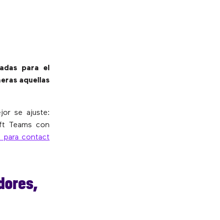
radas para el
meras aquellas
or se ajuste:
soft Teams con
s para contact
dores,