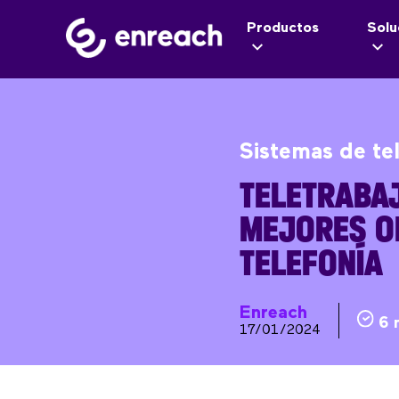
Productos
Solu
Sistemas de te
TELETRABAJ
MEJORES O
TELEFONÍA
Enreach
6 
17/01/2024