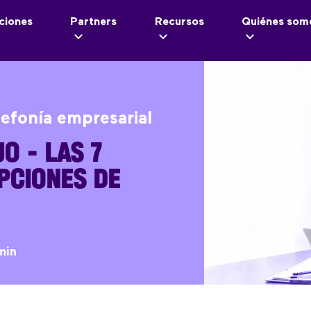
ciones
Partners
Recursos
Quiénes som
lefonía empresarial
O – LAS 7
PCIONES DE
min