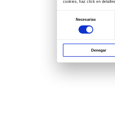
Compatibl
cookies, haz click en detall
Incluye he
Selección
videoconfe
Necesarias
de
consentimiento
Denegar