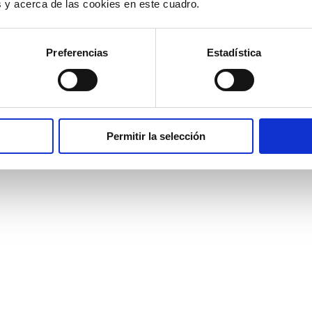
e con
software de televenta
es y acerca de las cookies en este cuadro.
rramienta de comunicación entre empleados: llamadas, chat,
rencia, compartir archivos, agenda telefónica.
Preferencias
Estadística
Permitir la selección