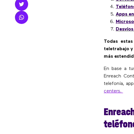
Teléfon
Apps en
Microso
Desvíos 
Todas estas 
teletrabajo y
más extendid
En base a tu
Enreach Conta
telefonía, a
centers.
Enreach
teléfon