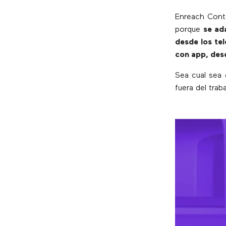
Enreach Conta
porque
se ad
desde los te
con app, desd
Sea cual sea 
fuera del trab