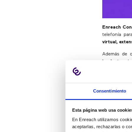
Enreach Co
telefonía pa
virtual, exte
Además de q
implantar
. L
acceder a s
preocuparse 
cuestión de m
Consentimiento
Accesible d
Puede empl
Esta página web usa cookie
Puede empl
Activo en 
En Enreach utilizamos cookie
Compatibl
aceptarlas, rechazarlas o co