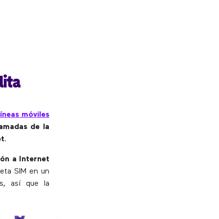
lita
líneas móviles
lamadas de la
et
.
ón a Internet
jeta SIM en un
, así que la