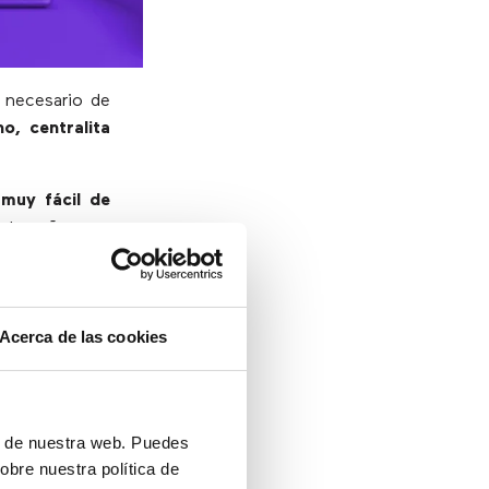
 necesario de
o, centralita
 muy fácil de
ntraseña para
 tendrán que
eletrabajo en
Acerca de las cookies
 y apps
ón de nuestra web. Puedes
obre nuestra política de