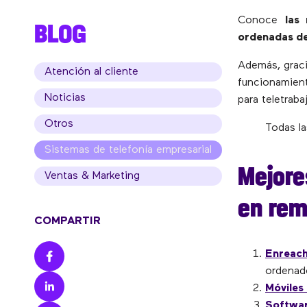
Conoce
las 
BLOG
ordenadas de 
Además, graci
Atención al cliente
funcionamient
Noticias
para teletrabaj
Otros
Todas la
Sistemas de telefonía empresarial
Mejore
Ventas & Marketing
en rem
COMPARTIR
Enreach
ordenad
Móviles
Softwar