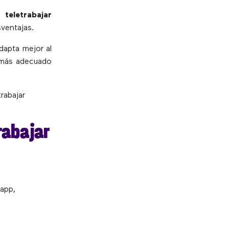
 teletrabajar
ventajas.
dapta mejor al
a más adecuado
rabajar
rabajar
 app,