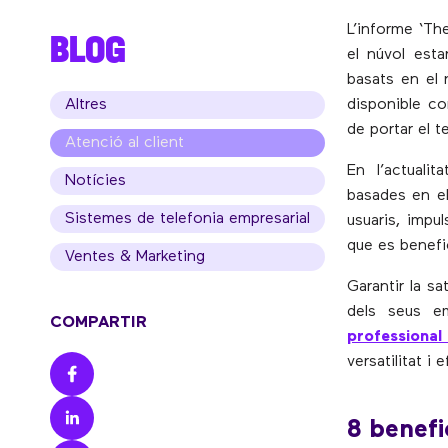
L’informe ‘Th
BLOG
el núvol esta
basats en el
Altres
disponible co
de portar el t
Atenció al client
En l’actuali
Notícies
basades en el
Sistemes de telefonia empresarial
usuaris, impul
que es benefi
Ventes & Marketing
Garantir la sa
dels seus em
COMPARTIR
professional
versatilitat i
8 benefi