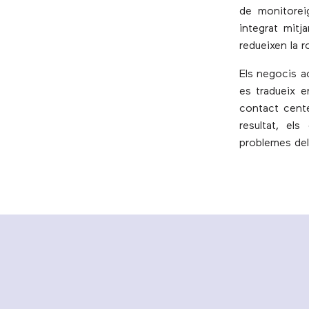
de monitorei
integrat mitj
redueixen la r
Els negocis a
es tradueix e
contact cente
resultat, el
problemes del 