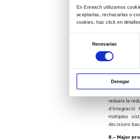
empreses pode
En Enreach utilizamos cookie
productivitat i
aceptarlas, rechazarlas o co
cookies, haz click en detall
6.- Sistemes 
per un dissen
Selección
beneficiïn d
Necesarias
de
capacitació en
consentimiento
7.- Integrac
depenen de 
Management 
Denegar
contact cent
comercials co
redueix la red
d’integració
múltiples si
decisions bas
8.- Major pro