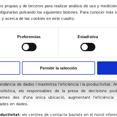
n centrar-se en el rendiment eficient de l’agent, el que gen
s propias y de terceros para realizar análisis de uso y medici
 alts nivells de qualitat del servei.
nfigurarlas pulsando los siguientes botones. Para conocer más s
es y acerca de las cookies en este cuadro.
‘friendly’ per l’usuari:
les solucions basades en el núvol es
y fàcil d’usar i centrat en l’usuari. Això que els agents dels 
e la funcionalitat de nivell empresarial sense les molèsti
Preferencias
Estadística
 sistemes desactualitzats i les lluites quotidianes d’usabilitat.
ió amb els softwares corporatius:
els centres de trucade
múltiples sistemes de software que inclouen Customer 
(CRM), generadors de
scripts
de trucades i tiquets d’ass
Permitir la selección
er en el núvol ofereixen integracions amb un sol clic 
rporatives. Això dóna com a resultat una experiència d’agent
undància de dades i maximitza l’eficiència i la productivitat.
 holística, els responsables de la presa de decisions po
stemes des d’una única ubicació, augmentant l’eficiència
ades en dades.
ductivitat:
els centres de contacte bastats en el núvol ofere