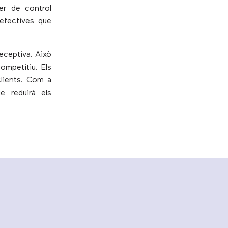
er de control
 efectives que
eceptiva. Això
ompetitiu. Els
clients. Com a
e reduirà els