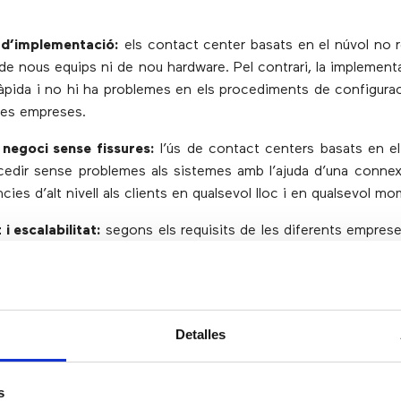
 d’implementació:
els contact center basats en el núvol no 
ó de nous equips ni de nou hardware. Pel contrari, la implemen
àpida i no hi ha problemes en els procediments de configurac
les empreses.
 negoci sense fissures:
l’ús de contact centers basats en e
ccedir sense problemes als sistemes amb l’ajuda d’una connexi
ncies d’alt nivell als clients en qualsevol lloc i en qualsevol m
t i escalabilitat:
segons els requisits de les diferents emprese
núvol es poden adaptar a les seves necessitats específiques
seves operacions comercials.
al client 360:
els call center en el núvol estan disponible
Detalles
 agents poden respondre a les consultes dels clients des
b accés a Internet, 24/7.
s
ió del rendiment:
amb els centres de contacte basats en 