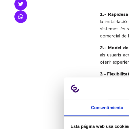
1.- Rapidesa
la instal·laci
sistemes és r
comercial de 
2.- Model de
als usuaris a
oferir experiè
3.- Flexibilita
center en el 
amb èxit les 
4.- Atenció 
Consentimiento
moment i els
dispositiu am
Esta página web usa cookie
5.- Supervis