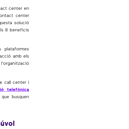
tact center en
contact center
uesta solució
ls 8 beneficis
s plataformes
racció amb els
 l’organització
e call center i
ió telefònica
s que busquen
núvol