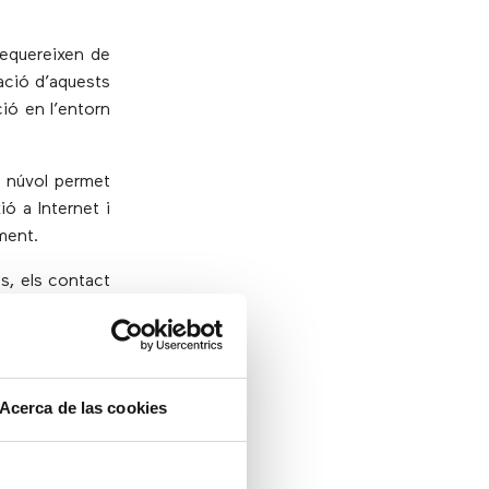
requereixen de
tació d’aquests
ió en l’entorn
l núvol permet
ó a Internet i
oment.
s, els contact
 per realitzar
s en qualsevol
Acerca de las cookies
 de qualsevol
el núvol, les