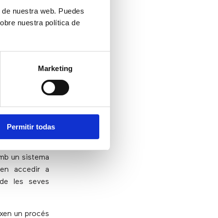
erarà una alta
ón de nuestra web. Puedes
obre nuestra política de
 caracteritzen
call center es
es de l’àrdua
Marketing
s generalment
Relationship
istència. Els
Permitir todas
amb les eines
 enriquida que
 Amb un sistema
den accedir a
 de les seves
ixen un procés