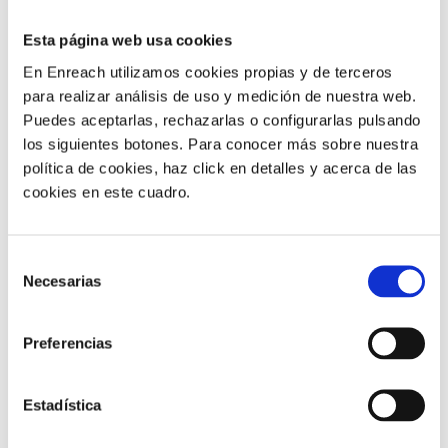
distribuir-los de manera més segura, rendible i eficient.
A l’escanejar, indexar i després emmagatzemar els
Esta página web usa cookies
documents processats en el software
En Enreach utilizamos cookies propias y de terceros
d’administració de documents al núvol, es pot
para realizar análisis de uso y medición de nuestra web.
accedir fàcilment, en segons, a qualsevol d’ells des
Puedes aceptarlas, rechazarlas o configurarlas pulsando
de qualsevol dispositiu mòbil o laptop, el que l’ajuda a
los siguientes botones. Para conocer más sobre nuestra
millorar el servei al client, respondre de manera
política de cookies, haz click en detalles y acerca de las
menys disruptiva a les auditories, establir protocols
cookies en este cuadro.
de seguretat i millorar la productivitat en una
organització
.
Selección
Necesarias
de
3) Processador comptes per
consentimiento
pagar: des del rebut fins al
Preferencias
pagament
Estadística
Segons un estudi de Hackett Group, les empreses
amb millor rendiment van tenir un 62% menys de