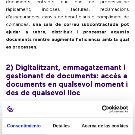
documents entrants que han de processar-se
ràpidament, incloses factures, reclamacions
d’assegurances, canvis de beneficiaris o compliment de
comandes,
una sala de correu subcontractada pot
ajudar a rebre, distribuir i processar aquests
documents mentre augmenta l’eficiència amb la qual
es processen
.
2) Digitalitzant, emmagatzemant i
gestionant de documents: accés a
documents en qualsevol moment i
des de qualsevol lloc
Fins i tot després de processar els documents, una
empresa de BPO pot ajudar a una empresa a
Consentimiento
Detalles
Acerca de las cookies
emmagatzemar-los, recuperar-los, rastrejar-los i