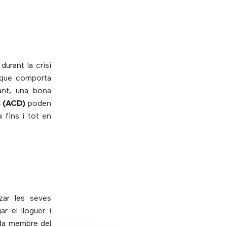
urant la crisi
 que comporta
ant, una bona
s (ACD)
poden
a fins i tot en
zar les seves
r el lloguer i
ada membre del