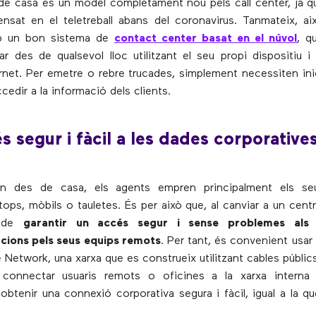
s de casa és un model completament nou pels call center, ja qu
nsat en el teletreball abans del coronavirus. Tanmateix, a
b un bon sistema de
contact center basat en el núvol
, q
lar des de qualsevol lloc utilitzant el seu propi dispositiu 
ernet. Per emetre o rebre trucades, simplement necessiten ini
ccedir a la informació dels clients.
és segur i fàcil a les dades corporative
en des de casa, els agents empren principalment els se
ptops, mòbils o tauletes. És per això que, al canviar a un cent
a de
garantir un accés segur i sense problemes als
cions pels seus equips remots
. Per tant, és convenient usar
te Network, una xarxa que es construeix utilitzant cables públi
r connectar usuaris remots o oficines a la xarxa interna 
obtenir una connexió corporativa segura i fàcil, igual a la que