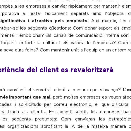
mpès a les empreses a canviar ràpidament per mantenir elem
orporativa a l’estar físicament separats amb l’objectiu
significativa i atractiva pels empleats
. Així mateix, les 
ntejar-se les següents qüestions: Com donar suport als emp
 mental i emocional? Els canals de comunicació interna són 
orçar i enfortir la cultura i els valors de l’empresa? Com 
la seva dura feina? Com mantenir unit a l’equip en un entorn 
riència del client es revaloritzarà
rà canviant el servei al client a mesura que s’avança?
L’e
a més important que mai
, però moltes empreses es veuen afect
ades i sol·licituds per correu electrònic, el que dificult
nalitzada als clients. En aquest sentit, les empreses ha
 les següents preguntes: Com canviaran les estratègie
les organitzacions aprofitant la IA de la mateixa manera 