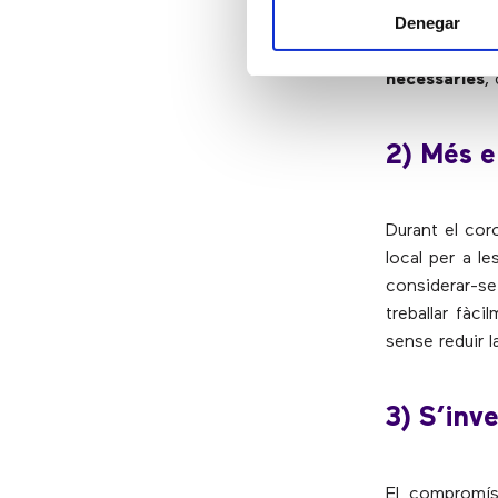
Denegar
en aquells ca
Això no serà d
necessàries
,
2) Més e
Durant el coro
local per a l
considerar-s
treballar fàc
sense reduir l
3) S’inv
El compromís 