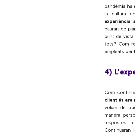
pandèmia ha e
la cultura c
experiència 
hauran de pla
punt de vista
tots? Com ref
empleats per 
4) L’expe
Com continua
client és ar
volum de truc
manera perso
respostes a
Continuaran 