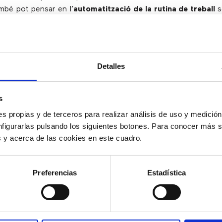
mbé pot pensar en l’
automatització de la rutina de treball
s
utomàtica de trucades i el sistema de marcació automàtica cor
normalitat després de COVID-19: Per
Detalles
ermini
s
després de COVID-19? Òbviament sí. Però hi haurà canv
s propias y de terceros para realizar análisis de uso y medici
nfigurarlas pulsando los siguientes botones. Para conocer más s
es y acerca de las cookies en este cuadro.
ina no tornarà a ser la mateixa
Preferencias
Estadística
ble que el teletreball sigui implantat en moltes empreses, t
part dels membres de l’equip. Aquesta crisi ha obligat a les or
 treball remot per primer cop i, si l’experiència ha funcionat,
tractar equips remots i reduir els costos en el lloguer d’ofic