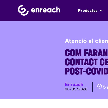
Productes
Atenció al clie
COM FARAN
CONTACT C
POST-COVI
Enreach
5 
06/05/2020