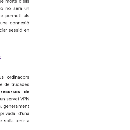
e molts d’ells
ixò no serà un
ue permeti als
i una connexió
ciar sessió en
s
us ordinadors
re de trucades
 recursos de
 un servei VPN
cs, generalment
privada d’una
 solia tenir a