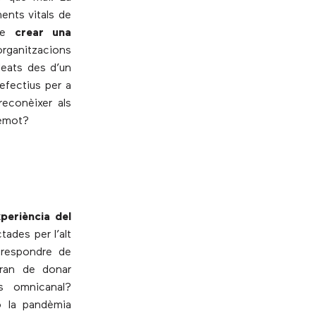
ents vitals de
 de
crear una
organitzacions
leats des d’un
efectius per a
reconèixer als
remot?
xperiència del
ades per l’alt
a respondre de
uran de donar
s omnicanal?
o la pandèmia