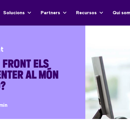
Solucions
Partners
Recursos
Qui so
nt
 FRONT ELS
ENTER AL MÓN
D?
min