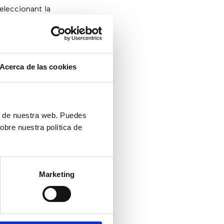
eleccionant la
rectes.
spectiva
Acerca de las cookies
is en el món
ón de nuestra web. Puedes
obre nuestra política de
Marketing
ot i que només
ganitzacions a
 moltes d’elles
ines, sobretot