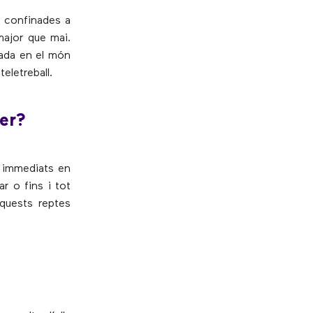
s confinades a
major que mai.
tada en el món
eletreball.
ter?
s immediats en
r o fins i tot
aquests reptes