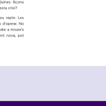
Quines lliçons
sta crisi?
ou repte. Les
a d’operar. No
ndre a moure’s
ent nova, pot