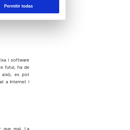
Permitir todas
iament social.
eines remotes
fixa i software
e futur, ha de
 això, es pot
t a Internet i
or que mai. La