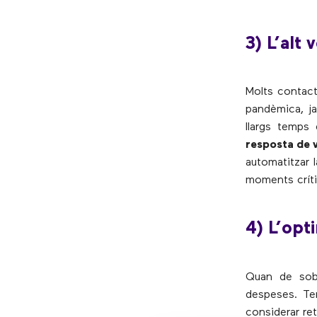
3) L’alt
Molts contact
pandèmica, j
llargs temps
resposta de v
automatitzar l
moments críti
4) L’opt
Quan de sobt
despeses. Ten
considerar re