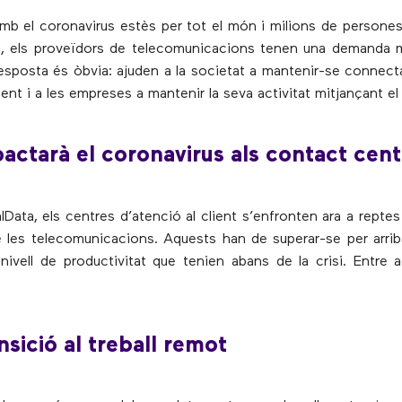
mb el coronavirus estès per tot el món i milions de persone
rs, els proveïdors de telecomunicacions tenen una demanda 
esposta és òbvia: ajuden a la societat a mantenir-se connec
ment i a les empreses a mantenir la seva activitat mitjançant el t
ctarà el coronavirus als contact cen
Data, els centres d’atenció al client s’enfronten ara a repte
de les telecomunicacions. Aquests han de superar-se per arriba
nivell de productivitat que tenien abans de la crisi. Entre 
nsició al treball remot