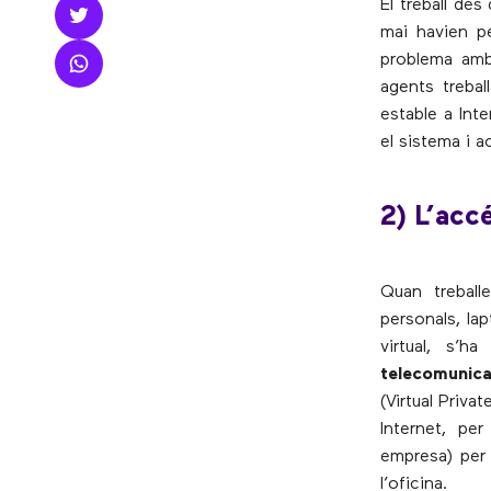
El treball de
mai havien pe
problema am
agents trebal
estable a Int
el sistema i a
2) L’acc
Quan treball
personals, la
virtual, s’h
telecomunica
(Virtual Priva
Internet, pe
empresa) per 
l’oficina.