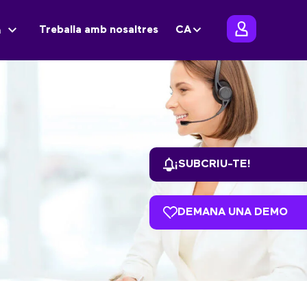
Treballa amb nosaltres
CA
m
¡SUBCRIU-TE!
DEMANA UNA DEMO