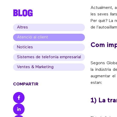
Actualment, a
BLOG
les seves lla
Per què? La r
Altres
de l’autoaïlla
Atenció al client
Com impa
Notícies
Sistemes de telefonia empresarial
Segons Global
Ventes & Marketing
la indústria 
augmentar el 
estan:
COMPARTIR
1) La tra