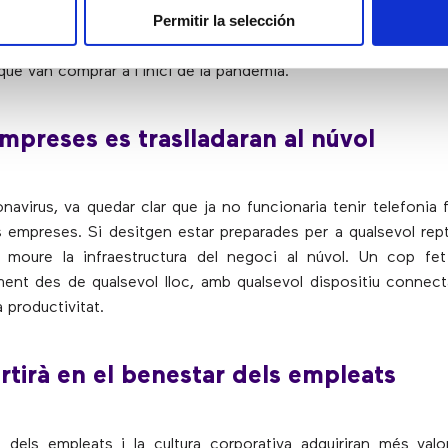
Permitir la selección
sos en què no hi hagi suficient espai per mantenir el distanc
ifícil, ja que moltes d’elles ja estan equipades amb totes les
 que van comprar a l’inici de la pandèmia.
mpreses es traslladaran al núvol
navirus, va quedar clar que ja no funcionaria tenir telefonia 
es empreses. Si desitgen estar preparades per a qualsevol rept
e moure la infraestructura del negoci al núvol. Un cop fet
ilment des de qualsevol lloc, amb qualsevol dispositiu connecta
a productivitat.
ertirà en el benestar dels empleats
dels empleats i la cultura corporativa adquiriran més val