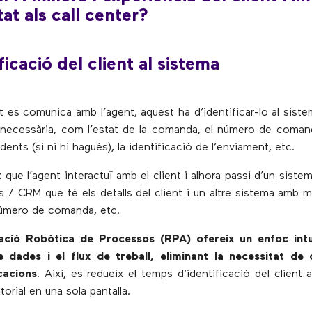
tat als call center?
ficació del client al sistema
t es comunica amb l’agent, aquest ha d’identificar-lo al siste
 necessària, com l’estat de la comanda, el número de comand
ents (si ni hi hagués), la identificació de l’enviament, etc.
 que l’agent interactuï amb el client i alhora passi d’un sistema
 / CRM que té els detalls del client i un altre sistema amb 
número de comanda, etc.
ació Robòtica de Processos (RPA) ofereix un enfoc intu
e dades i el flux de treball, eliminant la necessitat de 
cacions
. Així, es redueix el temps d’identificació del client 
torial en una sola pantalla.