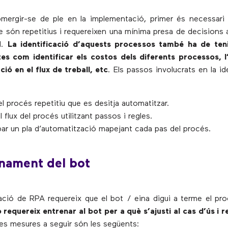
ergir-se de ple en la implementació, primer és necessari i
 són repetitius i requereixen una mínima presa de decisions a 
ll.
La identificació d’aquests processos també ha de te
tes com identificar els costos dels diferents processos, l
ció en el flux de treball, etc
. Els passos involucrats en la id
 el procés repetitiu que es desitja automatitzar.
l flux del procés utilitzant passos i regles.
ar un pla d’automatització mapejant cada pas del procés.
enament del bot
ció de RPA requereix que el bot / eina digui a terme el pr
ò requereix entrenar al bot per a què s’ajusti al cas d’ús i
Les mesures a seguir són les següents: