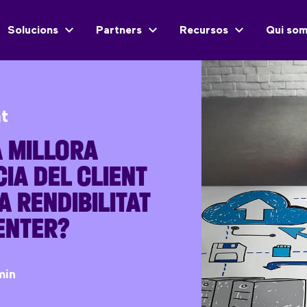
Solucions
Partners
Recursos
Qui so
nt
 MILLORA
CIA DEL CLIENT
A RENDIBILITAT
ENTER?
min