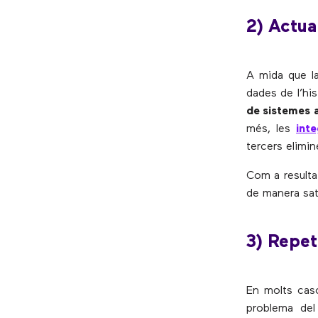
2) Actua
A mida que la
dades de l’his
de sistemes a
més, les
int
tercers elimin
Com a resultat
de manera sati
3) Repet
En molts caso
problema del