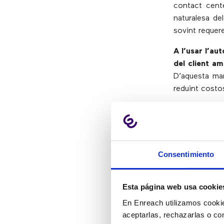
contact cent
naturalesa de
sovint requere
A l’usar l’au
del client am
D’aquesta man
reduint costos
On es po
robòtics
Consentimiento
Dades de f
Gestió de 
Esta página web usa cookie
Emissió de
En Enreach utilizamos cookie
Creació de 
aceptarlas, rechazarlas o co
Migració d