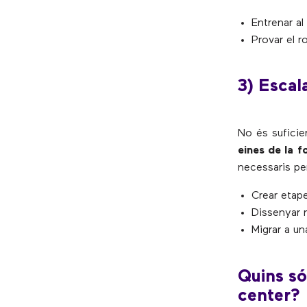
Entrenar a
Provar el r
3) Escal
No és sufici
eines de la f
necessaris per
Crear etap
Dissenyar n
Migrar a un
Quins só
center?