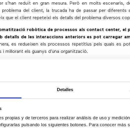
er s’han reduït en gran mesura. Però en molts escenaris, d
l problema del client, la trucada ha de passar per diferents 
ix que el client repeteixi els detalls del problema diversos cop
tomatització robòtica de processos als contact center, el 
b detalls de les interaccions anteriors es pot carregar am
era, es redueixen els processos repetitius pels quals es pot 
 i millorant els guanys d’una organització.
t aplicar l’automatització de process
?
Detalles
acturació.
dades dels empleats.
s
 reemborsaments.
s propias y de terceros para realizar análisis de uso y medici
factures.
nfigurarlas pulsando los siguientes botones. Para conocer más s
e dades.