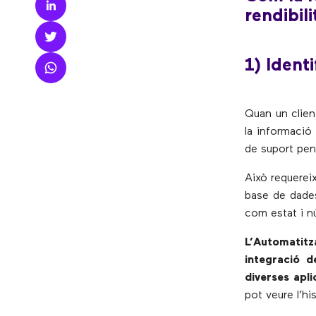
rendibili
1) Identi
Quan un clien
la informació
de suport pend
Això requereix
base de dades
com estat i 
L’Automatitz
integració d
diverses apli
pot veure l’his