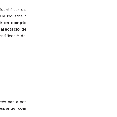
dentificar els
la indústria /
nir en compte
’afectació de
entificació del
océs pas a pas
 respongui com