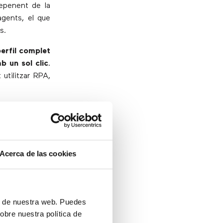
epenent de la
agents, el que
s.
perfil complet
b un sol clic
.
utilitzar RPA,
os
Acerca de las cookies
ón de nuestra web. Puedes
obre nuestra política de