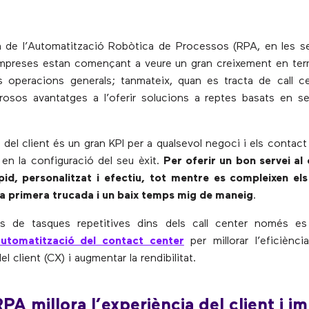
a de l’Automatització Robòtica de Processos (RPA, en les s
empreses estan començant a veure un gran creixement en term
s operacions generals; tanmateix, quan es tracta de call c
osos avantatges a l’oferir solucions a reptes basats ​​en se
 del client és un gran KPI per a qualsevol negoci i els contac
 en la configuració del seu èxit.
Per oferir un bon servei al 
pid, personalitzat i efectiu, tot mentre es compleixen els
la primera trucada i un baix temps mig de maneig
.
ells de tasques repetitives dins dels call center només es
automatització del contact center
per millorar l’eficiènci
el client (CX) i augmentar la rendibilitat.
PA millora l’experiència del client i im