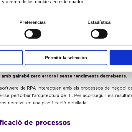
es y acerca de las cookies en este cuadro.
 d’informes.
Preferencias
Estadística
ementar l’automatització robòtica de
os?
evolucionant la forma en què es duen a terme els processo
Permitir la selección
ústries. Amb ella, els processos comercials es poden acon
més de ser veloç,
l’automatització de processos robòtics fu
, amb gairebé zero errors i sense rendiments decreixents
.
 software de RPA interactuen amb els processos de negoci de
nse pertorbar l’arquitectura de TI. Per aconseguir els resultats
ns necessiten una planificació detallada:
ificació de processos