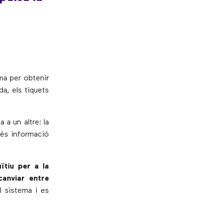
ma per obtenir
a, els tiquets
 a un altre: la
més informació
ïtiu per a la
canviar entre
al sistema i es