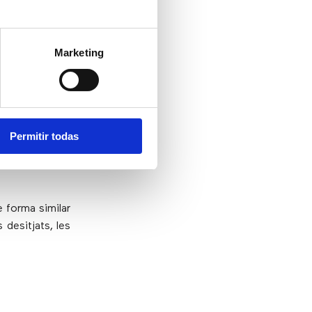
Marketing
s comercials a
Permitir todas
seguir 20 cops
nciona les 24
 forma similar
 desitjats, les