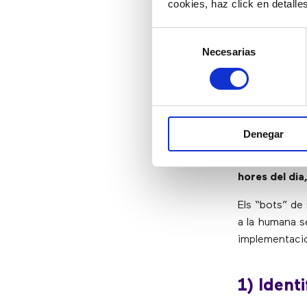
cookies, haz click en detall
Preparació
Selección
Necesarias
de
Com impl
consentimiento
process
La RPA està r
Denegar
totes les ind
mes ràpid. A 
hores del dia
Els “bots” de
a la humana se
implementacio
1) Ident