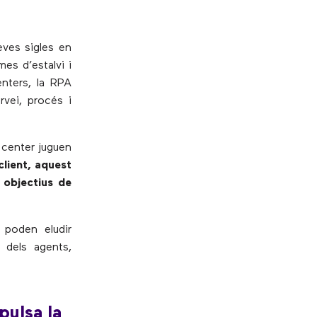
eves sigles en
es d’estalvi i
enters, la RPA
rvei, procés i
t center juguen
client, aquest
 objectius de
 poden eludir
a dels agents,
pulsa la