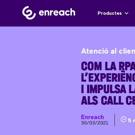
Productes
Atenció al clie
COM LA RPA
L’EXPERIÈN
I IMPULSA L
ALS CALL C
Enreach
5 
30/03/2021