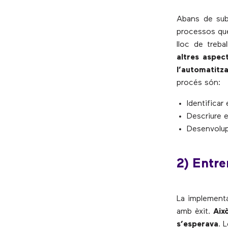
Abans de subm
processos que
lloc de treba
altres aspec
l’automatitza
procés són:
Identificar
Descriure e
Desenvolup
2) Entr
La implementa
amb èxit.
Aix
s’esperava
. 