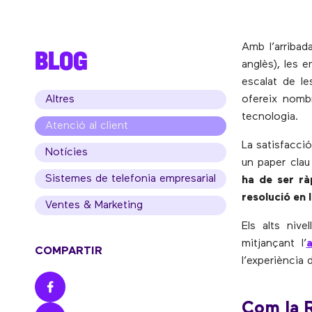
Amb l’arribad
BLOG
anglès), les 
escalat de le
Altres
ofereix nombr
tecnologia.
Atenció al client
La satisfacció
Notícies
un paper clau
Sistemes de telefonia empresarial
ha de ser rà
resolució en 
Ventes & Marketing
Els alts niv
mitjançant l’
COMPARTIR
l’experiència d
Com la R