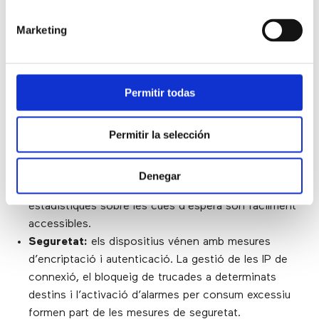
l’organització.
Integracions:
la solució permet importar els
Marketing
contactes de MS Office365 i de Google Suite;
utilitzar usuaris de MS Teams com una extensió més
de la centraleta i la connexió amb més de 100 CRMs
Permitir todas
diferents.
Informes i analítiques:
per superar els resultats de
Permitir la selección
l’any anterior i millorar el rendiment dels equips,
Enreach Contact permet exportar registres detallats
de trucades (CDRs) i altres dades rellevants per a la
Denegar
seva anàlisi en sistemes extrems. A més, les
estadístiques sobre les cues d’espera són fàcilment
accessibles.
Seguretat:
els dispositius vénen amb mesures
d’encriptació i autenticació. La gestió de les IP de
connexió, el bloqueig de trucades a determinats
destins i l’activació d’alarmes per consum excessiu
formen part de les mesures de seguretat.