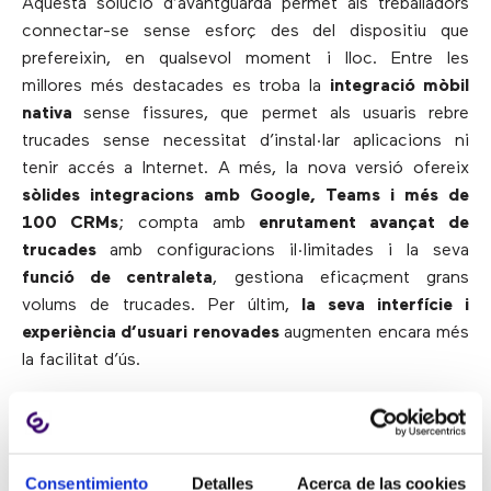
Aquesta solució d’avantguarda permet als treballadors
connectar-se sense esforç des del dispositiu que
prefereixin, en qualsevol moment i lloc. Entre les
millores més destacades es troba la
integració mòbil
nativa
sense fissures, que permet als usuaris rebre
trucades sense necessitat d’instal·lar aplicacions ni
tenir accés a Internet. A més, la nova versió ofereix
sòlides integracions amb Google, Teams i més de
100 CRMs
; compta amb
enrutament avançat de
trucades
amb configuracions il·limitades i la seva
funció de centraleta
, gestiona eficaçment grans
volums de trucades. Per últim,
la seva interfície i
experiència d’usuari renovades
augmenten encara més
la facilitat d’ús.
D’aquesta manera, Enreach Contact equipa als
treballadors amb un sistema de comunicacions robust i
adaptat a les necessitats de les empreses, amb les
Consentimiento
Detalles
Acerca de las cookies
següents funcions: