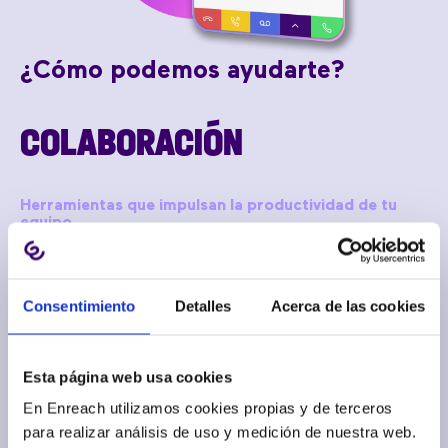
¿Cómo podemos ayudarte?
COLABORACIÓN
Herramientas que impulsan la productividad d
e tu
equipo
Todo lo necesario para una colaboración sin barreras,
desde cualquier lugar.
Centralita Enreach Contact
Consentimiento
Detalles
Acerca de las cookies
Shomi | Tu asistente personal de IA
Esta página web usa cookies
Microsoft Teams & Telefonía
En Enreach utilizamos cookies propias y de terceros
para realizar análisis de uso y medición de nuestra web.