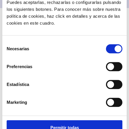
Puedes aceptarlas, rechazarlas o configurarlas pulsando
los siguientes botones. Para conocer más sobre nuestra
política de cookies, haz click en detalles y acerca de las
cookies en este cuadro.
¿Cómo podemos ayudarte?
Selección
CONECTIVIDAD
Necesarias
de
consentimiento
Preferencias
Conexiones inteligentes para negocios inteligentes
Todo lo que necesitas para mantener a tu empresa
siempre conectada, sin límites.
Estadística
Smart Mobile | Telefonía móvil con IA
Marketing
Numeración
SIP Trunk
Permitir todas