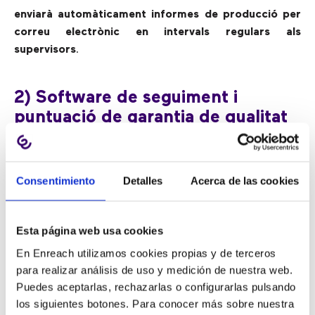
enviarà automàticament informes de producció per
correu electrònic en intervals regulars
als
supervisors
.
2) Software de seguiment i
puntuació de garantia de qualitat
Amb els informes en temps real, és possible veure quan
Consentimiento
Detalles
Acerca de las cookies
els agents remots estan atenent una trucada. El que no
pot és comprovar la qualitat de la trucada. Com
assegurar que els agents segueixen el guió, les normes
Esta página web usa cookies
de compliment del contact center i no perden la
En Enreach utilizamos cookies propias y de terceros
paciència amb els clients?
Les noves tecnologies de
para realizar análisis de uso y medición de nuestra web.
software ofereixen un control de qualitat
Puedes aceptarlas, rechazarlas o configurarlas pulsando
automatitzat en el 100% de les trucades
.
los siguientes botones. Para conocer más sobre nuestra