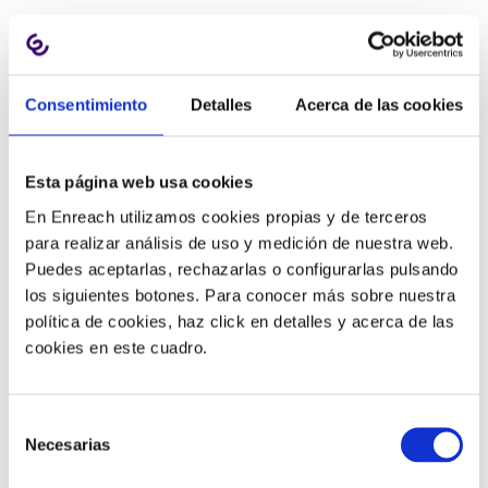
A diferencia de los informes en tiempo real, los
informes históricos son métricas que facilitan los
Consentimiento
Detalles
Acerca de las cookies
análisis del rendimiento de un agente en un período de
tiempo determinado.
Esta página web usa cookies
1) Monitoreo del tiempo
En Enreach utilizamos cookies propias y de terceros
para realizar análisis de uso y medición de nuestra web.
Puedes aceptarlas, rechazarlas o configurarlas pulsando
El seguimiento del tiempo productivo de los agentes se
los siguientes botones. Para conocer más sobre nuestra
vuelve particularmente crítico cuando se opera desde
política de cookies, haz click en detalles y acerca de las
un call center remoto, a fin de
garantizar que los
cookies en este cuadro.
empleados estén trabajando durante las horas
programadas
. Al realizar una verificación diariamente,
los gerentes también ven si esto sucede en los
Selección
Necesarias
descansos y el almuerzo.
de
consentimiento