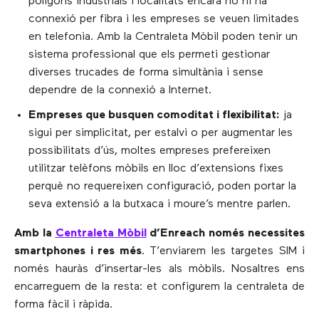
polígons industrials i localitats encara no hi ha
connexió per fibra i les empreses se veuen limitades
en telefonia. Amb la Centraleta Mòbil poden tenir un
sistema professional que els permeti gestionar
diverses trucades de forma simultània i sense
dependre de la connexió a Internet.
Empreses que busquen comoditat i flexibilitat:
ja
sigui per simplicitat, per estalvi o per augmentar les
possibilitats d’ús, moltes empreses prefereixen
utilitzar telèfons mòbils en lloc d’extensions fixes
perquè no requereixen configuració, poden portar la
seva extensió a la butxaca i moure’s mentre parlen.
Amb la
Centraleta Mòbil
d’Enreach només necessites
smartphones i res més
. T’enviarem les targetes SIM i
només hauràs d’insertar-les als mòbils. Nosaltres ens
encarreguem de la resta: et configurem la centraleta de
forma fàcil i ràpida.