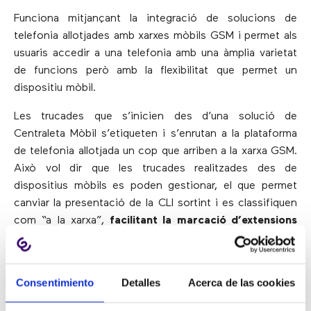
Funciona mitjançant la integració de solucions de
telefonia allotjades amb xarxes mòbils GSM i permet als
usuaris accedir a una telefonia amb una àmplia varietat
de funcions però amb la flexibilitat que permet un
dispositiu mòbil.
Les trucades que s’inicien des d’una solució de
Centraleta Mòbil s’etiqueten i s’enrutan a la plataforma
de telefonia allotjada un cop que arriben a la xarxa GSM.
Això vol dir que les trucades realitzades des de
dispositius mòbils es poden gestionar, el que permet
canviar la presentació de la CLI sortint i es classifiquen
com “a la xarxa”,
facilitant la marcació d’extensions
entre usuaris sense cost associat
.
Les trucades a
números mòbils també es poden enrutar a l’igual que
els números fixos, ja que tots resideixen a la mateixa
Consentimiento
Detalles
Acerca de las cookies
plataforma
.