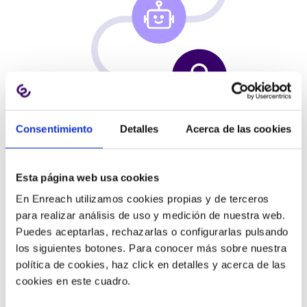
Consentimiento
Detalles
Acerca de las cookies
Esta página web usa cookies
Telephony for teleworking
En Enreach utilizamos cookies propias y de terceros
and multi-device
para realizar análisis de uso y medición de nuestra web.
Puedes aceptarlas, rechazarlas o configurarlas pulsando
Work in the office, work from home, on the move.
los siguientes botones. Para conocer más sobre nuestra
Everything is possible. Choose the equipment you
política de cookies, haz click en detalles y acerca de las
want to use: IP phones, computer with softphone or
WebRTC, mobile phones.
cookies en este cuadro.